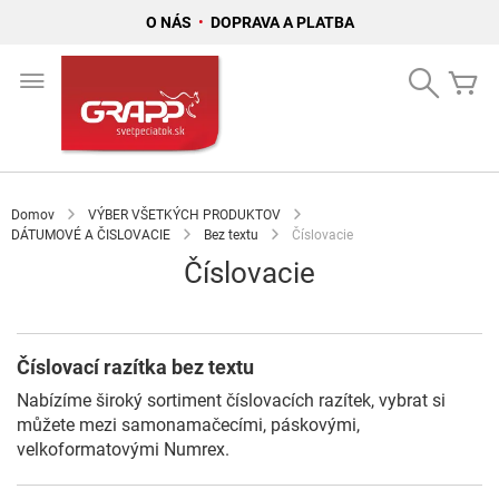
O NÁS
•
DOPRAVA A PLATBA
Skip
to
Search
Mô
Content
Domov
VÝBER VŠETKÝCH PRODUKTOV
DÁTUMOVÉ A ČISLOVACIE
Bez textu
Číslovacie
Číslovacie
Číslovací razítka bez textu
Nabízíme široký sortiment číslovacích razítek, vybrat si
můžete mezi samonamačecími, páskovými,
velkoformatovými Numrex.