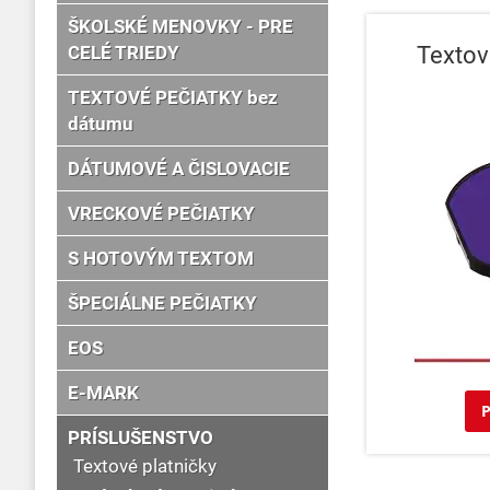
ŠKOLSKÉ MENOVKY - PRE
Textov
CELÉ TRIEDY
TEXTOVÉ PEČIATKY bez
dátumu
DÁTUMOVÉ A ČISLOVACIE
VRECKOVÉ PEČIATKY
S HOTOVÝM TEXTOM
ŠPECIÁLNE PEČIATKY
EOS
E-MARK
PRÍSLUŠENSTVO
Textové platničky