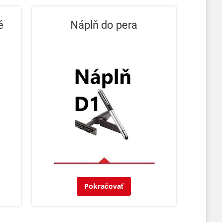
é
Náplň do pera
Pokračovať