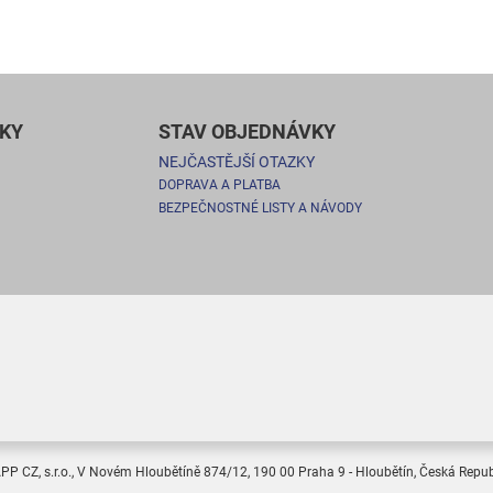
KY
STAV OBJEDNÁVKY
NEJČASTĚJŠÍ OTAZKY
DOPRAVA A PLATBA
BEZPEČNOSTNÉ LISTY A NÁVODY
PP CZ, s.r.o., V Novém Hloubětíně 874/12, 190 00 Praha 9 - Hloubětín, Česká Repub