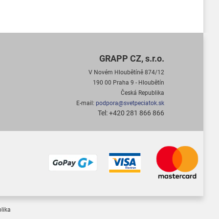
GRAPP CZ, s.r.o.
V Novém Hloubětíně 874/12
190 00 Praha 9 - Hloubětín
Česká Republika
E-mail:
podpora@svetpeciatok.sk
Tel: +420 281 866 866
lika