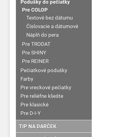
Podušky do pečiatky
Pre COLOP
Textové bez dátumu
Číslovacie a dátumové
Náplň do pera
Pre TRODAT
Pre SHINY
Pre REINER
Pečiatkové podušky
Farby
Pre vreckové pečiatky
Pre reliéfne kliešte
Pre klasické
Pre D-I-Y
TIP NA DARČEK