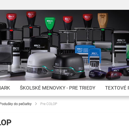
Skip
to
Content
MARK
ŠKOLSKÉ MENOVKY - PRE TRIEDY
TEXTOVÉ 
Podušky do pečiatky
Pre COLOP
LOP