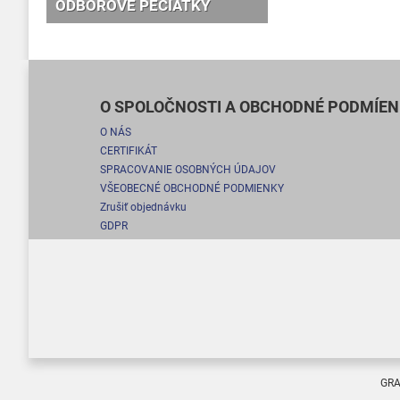
ODBOROVÉ PEČIATKY
O SPOLOČNOSTI A OBCHODNÉ PODMÍEN
O NÁS
CERTIFIKÁT
SPRACOVANIE OSOBNÝCH ÚDAJOV
VŠEOBECNÉ OBCHODNÉ PODMIENKY
Zrušiť objednávku
GDPR
GRA