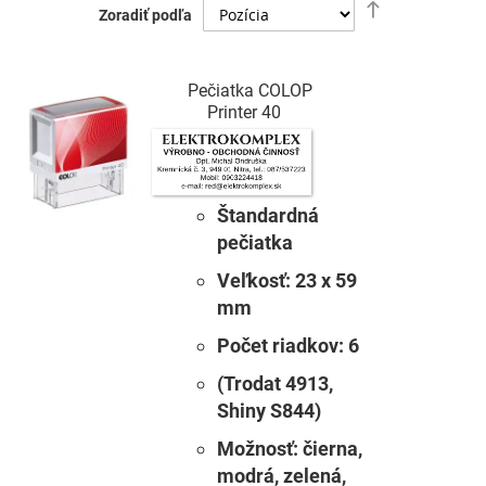
Nastaviť
Zoradiť podľa
zostupný
smer
Pečiatka COLOP
Printer 40
Štandardná
pečiatka
Veľkosť:
23 x 59
mm
Počet riadkov:
6
(Trodat 4913,
Shiny S844)
Možnosť:
čierna,
modrá, zelená,