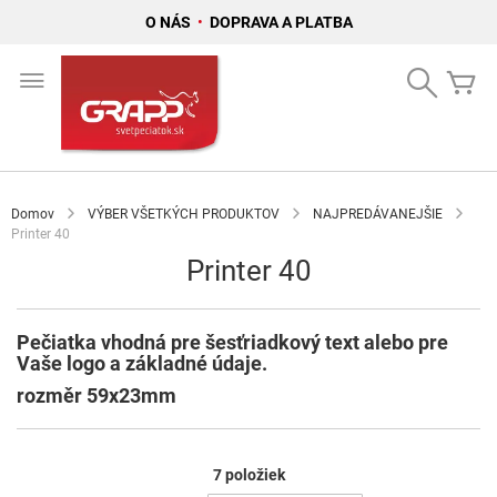
O NÁS
•
DOPRAVA A PLATBA
Skip
to
Search
Mô
Content
Domov
VÝBER VŠETKÝCH PRODUKTOV
NAJPREDÁVANEJŠIE
Printer 40
Printer 40
Pečiatka vhodná pre šesťriadkový text alebo pre
Vaše logo a základné údaje.
rozměr 59x23mm
7
položiek