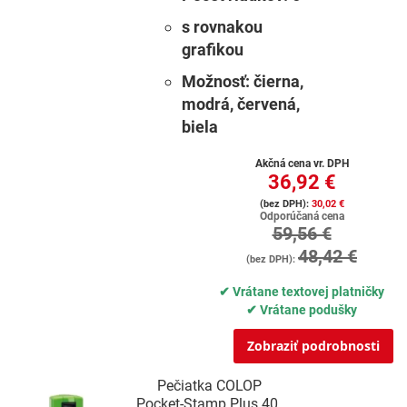
s rovnakou
grafikou
Možnosť:
čierna,
modrá, červená,
biela
Akčná cena vr. DPH
36,92 €
30,02 €
Odporúčaná cena
59,56 €
48,42 €
✔ Vrátane textovej platničky
✔ Vrátane podušky
Zobraziť podrobnosti
Pečiatka COLOP
Pocket-Stamp Plus 40