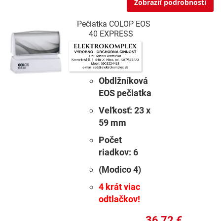
Zobraziť podrobnosti
Pečiatka COLOP EOS
40 EXPRESS
Obdlžníková
EOS pečiatka
Veľkosť:
23 x
59 mm
Počet
riadkov:
6
(Modico 4)
4 krát viac
odtlačkov!
36,72 €