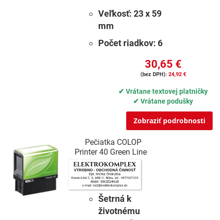
Veľkosť:
23 x 59
mm
Počet riadkov:
6
30,65 €
24,92 €
✔ Vrátane textovej platničky
✔ Vrátane podušky
Zobraziť podrobnosti
Pečiatka COLOP
Printer 40 Green Line
Šetrná k
životnému