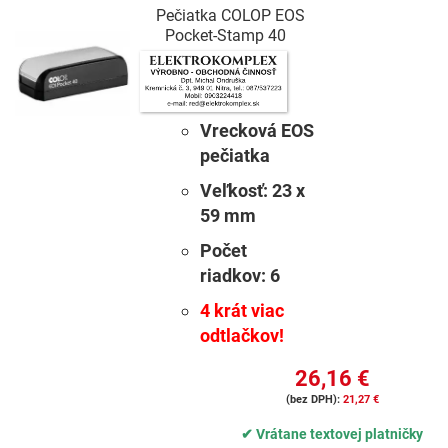
Pečiatka COLOP EOS
Pocket-Stamp 40
Vrecková EOS
pečiatka
Veľkosť:
23 x
59 mm
Počet
riadkov:
6
4 krát viac
odtlačkov!
26,16 €
21,27 €
✔ Vrátane textovej platničky