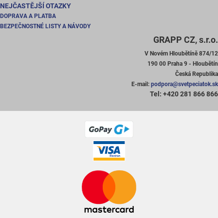
NEJČASTĚJŠÍ OTAZKY
DOPRAVA A PLATBA
BEZPEČNOSTNÉ LISTY A NÁVODY
GRAPP CZ, s.r.o.
V Novém Hloubětíně 874/12
190 00 Praha 9 - Hloubětín
Česká Republika
E-mail:
podpora@svetpeciatok.sk
Tel: +420 281 866 866