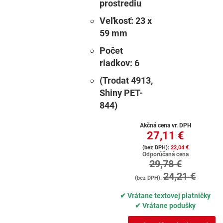
prostrediu
Veľkosť:
23 x
59 mm
Počet
riadkov:
6
(Trodat 4913,
Shiny PET-
844)
Akčná cena vr. DPH
27,11 €
22,04 €
Odporúčaná cena
29,78 €
24,21 €
✔ Vrátane textovej platničky
✔ Vrátane podušky