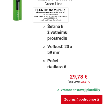
Green Line
Šetrná k
životnému
prostrediu
Veľkosť:
23 x
59 mm
Počet
riadkov:
6
29,78 €
24,21 €
✔ Vrátane textovej platničky
Zobraziť podrobnosti