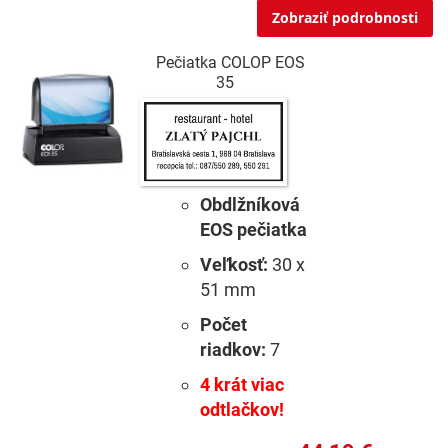
Zobraziť podrobnosti
Pečiatka COLOP EOS
35
Obdlžníková
EOS pečiatka
Veľkosť:
30 x
51 mm
Počet
riadkov:
7
4 krát viac
odtlačkov!