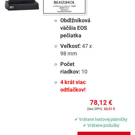
Obdlžníková
väčšia EOS
pečiatka
Veľkosť:
47 x
98 mm
Počet
riadkov:
10
4 krát viac
odtlačkov!
78,12 €
63,51 €
✔ Vrátane textovej platničky
✔ Vrátane podušky