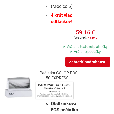
(Modico 6)
4 krát viac
odtlačkov!
59,16 €
48,10 €
✔ Vrátane textovej platničky
✔ Vrátane podušky
Zobraziť podrobnosti
Pečiatka COLOP EOS
50 EXPRESS
Obdlžníková
EOS pečiatka