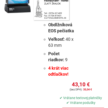
Obdlžníková
EOS pečiatka
Veľkosť:
40 x
63 mm
Počet
riadkov:
9
4 krát viac
odtlačkov!
43,10 €
35,04 €
✔ Vrátane textovej platničky
✔ Vrátane podušky