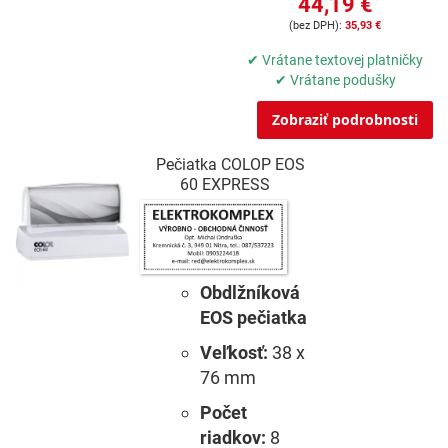
44,19 €
35,93 €
✔ Vrátane textovej platničky
✔ Vrátane podušky
Zobraziť podrobnosti
Pečiatka COLOP EOS
60 EXPRESS
Obdlžníková
EOS pečiatka
Veľkosť:
38 x
76 mm
Počet
riadkov:
8