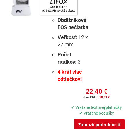
Obdlžníková
EOS pečiatka
Veľkosť:
12 x
27 mm
Počet
riadkov:
3
4 krát viac
odtlačkov!
22,40 €
18,21 €
✔ Vrátane textovej platničky
✔ Vrátane podušky
Zobraziť podrobnosti