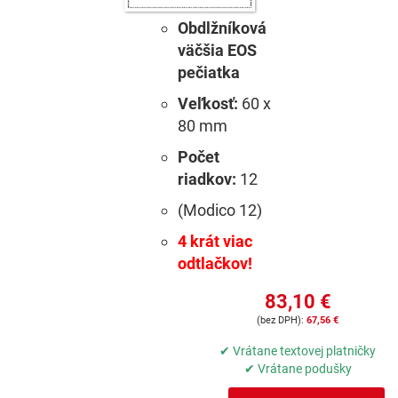
Obdlžníková
väčšia EOS
pečiatka
Veľkosť:
60 x
80 mm
Počet
riadkov:
12
(Modico 12)
4 krát viac
odtlačkov!
83,10 €
67,56 €
✔ Vrátane textovej platničky
✔ Vrátane podušky