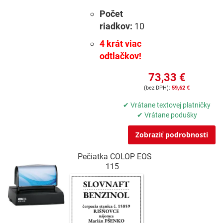
Počet
riadkov:
10
4 krát viac
odtlačkov!
73,33 €
59,62 €
✔ Vrátane textovej platničky
✔ Vrátane podušky
Zobraziť podrobnosti
Pečiatka COLOP EOS
115