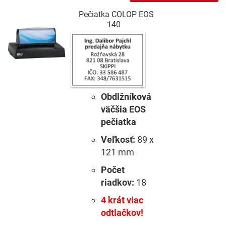
Pečiatka COLOP EOS
140
Obdlžníková
väčšia EOS
pečiatka
Veľkosť:
89 x
121 mm
Počet
riadkov:
18
4 krát viac
odtlačkov!