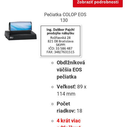
Zobraziť podrobnosti
Pečiatka COLOP EOS
130
Obdlžníková
väčšia EOS
pečiatka
Veľkosť:
89 x
114 mm
Počet
riadkov:
18
4 krát viac