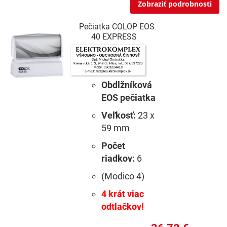
Zobraziť podrobnosti
Pečiatka COLOP EOS
40 EXPRESS
Obdlžníková
EOS pečiatka
Veľkosť:
23 x
59 mm
Počet
riadkov:
6
(Modico 4)
4 krát viac
odtlačkov!