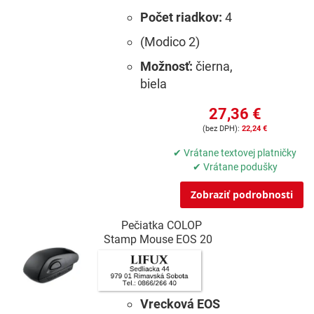
Počet riadkov:
4
(Modico 2)
Možnosť:
čierna,
biela
27,36 €
22,24 €
✔ Vrátane textovej platničky
✔ Vrátane podušky
Zobraziť podrobnosti
Pečiatka COLOP
Stamp Mouse EOS 20
Vrecková EOS