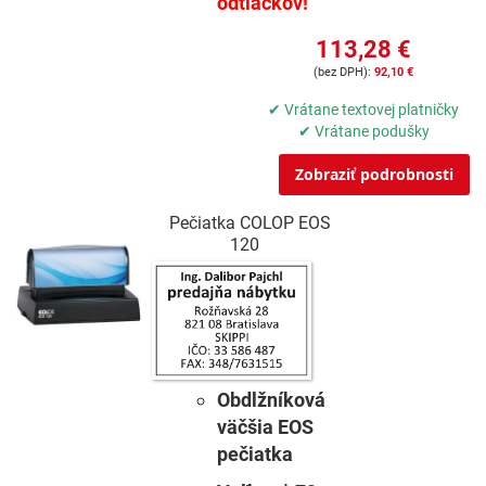
odtlačkov!
113,28 €
92,10 €
✔ Vrátane textovej platničky
✔ Vrátane podušky
Zobraziť podrobnosti
Pečiatka COLOP EOS
120
Obdlžníková
väčšia EOS
pečiatka