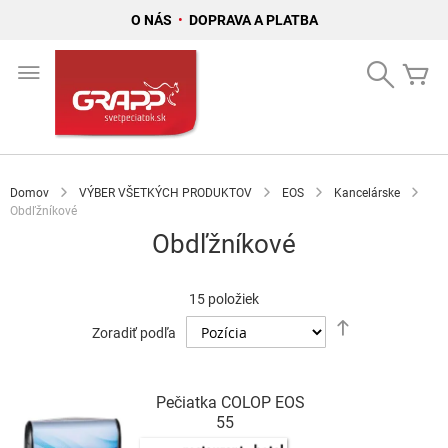
O NÁS
•
DOPRAVA A PLATBA
Skip
to
Search
Mô
Content
Domov
VÝBER VŠETKÝCH PRODUKTOV
EOS
Kancelárske
Obdľžníkové
Obdľžníkové
15
položiek
Nastaviť
Zoradiť podľa
zostupný
smer
Pečiatka COLOP EOS
55