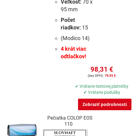
Veľkosť:
70 x
95 mm
Počet
riadkov:
15
(Modico 14)
4 krát viac
odtlačkov!
98,31 €
79,93 €
✔ Vrátane textovej platničky
✔ Vrátane podušky
Zobraziť podrobnosti
Pečiatka COLOP EOS
110