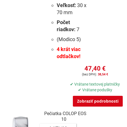
Veľkosť:
30 x
70 mm
Počet
riadkov:
7
(Modico 5)
4 krát viac
odtlačkov!
47,40 €
38,54 €
✔ Vrátane textovej platničky
✔ Vrátane podušky
Zobraziť podrobnosti
Pečiatka COLOP EOS
10