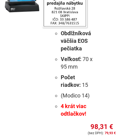
Obdlžníková
väčšia EOS
pečiatka
Veľkosť:
70 x
95 mm
Počet
riadkov:
15
(Modico 14)
4 krát viac
odtlačkov!
98,31 €
79,93 €