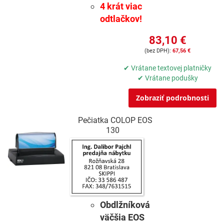
4 krát viac
odtlačkov!
83,10 €
67,56 €
✔ Vrátane textovej platničky
✔ Vrátane podušky
Zobraziť podrobnosti
Pečiatka COLOP EOS
130
Obdlžníková
väčšia EOS