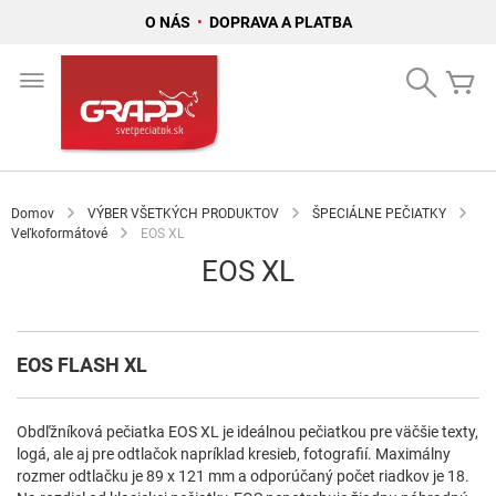
O NÁS
•
DOPRAVA A PLATBA
Skip
to
Search
Mô
Content
Domov
VÝBER VŠETKÝCH PRODUKTOV
ŠPECIÁLNE PEČIATKY
Veľkoformátové
EOS XL
EOS XL
EOS FLASH XL
Obdľžníková pečiatka EOS XL je ideálnou pečiatkou pre väčšie texty,
logá, ale aj pre odtlačok napríklad kresieb, fotografií. Maximálny
rozmer odtlačku je 89 x 121 mm a odporúčaný počet riadkov je 18.