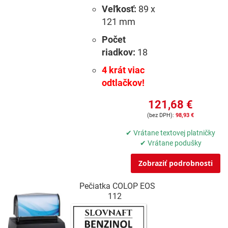
Veľkosť:
89 x
121 mm
Počet
riadkov:
18
4 krát viac
odtlačkov!
121,68 €
98,93 €
✔ Vrátane textovej platničky
✔ Vrátane podušky
Zobraziť podrobnosti
Pečiatka COLOP EOS
112