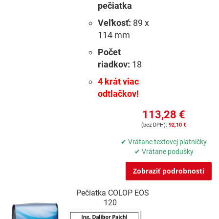
pečiatka
Veľkosť:
89 x
114 mm
Počet
riadkov:
18
4 krát viac
odtlačkov!
113,28 €
92,10 €
✔ Vrátane textovej platničky
✔ Vrátane podušky
Zobraziť podrobnosti
Pečiatka COLOP EOS
120