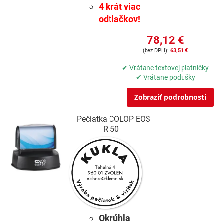
4 krát viac
odtlačkov!
78,12 €
63,51 €
✔ Vrátane textovej platničky
✔ Vrátane podušky
Zobraziť podrobnosti
Pečiatka COLOP EOS
R 50
Okrúhla