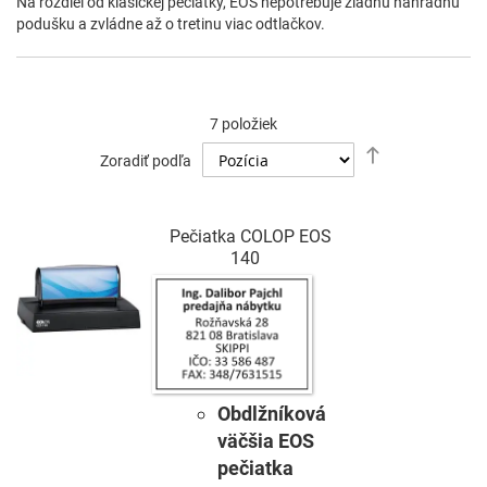
Na rozdiel od klasickej pečiatky, EOS nepotrebuje žiadnu náhradnú
podušku a zvládne až o tretinu viac odtlačkov.
7
položiek
Nastaviť
Zoradiť podľa
zostupný
smer
Pečiatka COLOP EOS
140
Obdlžníková
väčšia EOS
pečiatka