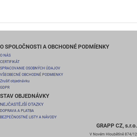
O SPOLOČNOSTI A OBCHODNÉ PODMÍENKY
O NÁS
CERTIFIKÁT
SPRACOVANIE OSOBNÝCH ÚDAJOV
VŠEOBECNÉ OBCHODNÉ PODMIENKY
Zrušiť objednávku
GDPR
STAV OBJEDNÁVKY
NEJČASTĚJŠÍ OTAZKY
DOPRAVA A PLATBA
BEZPEČNOSTNÉ LISTY A NÁVODY
GRAPP CZ, s.r.o.
V Novém Hloubětíně 874/12