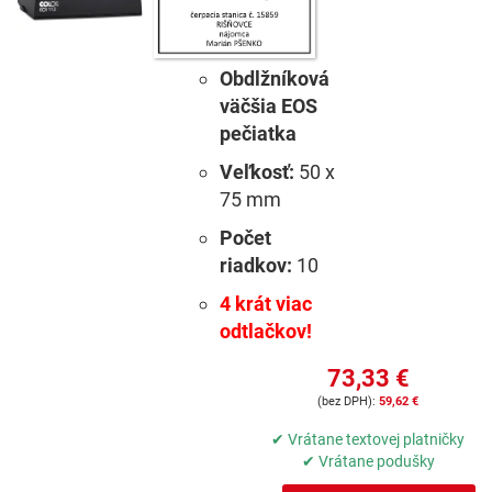
Obdlžníková
väčšia EOS
pečiatka
Veľkosť:
50 x
75 mm
Počet
riadkov:
10
4 krát viac
odtlačkov!
73,33 €
59,62 €
✔ Vrátane textovej platničky
✔ Vrátane podušky