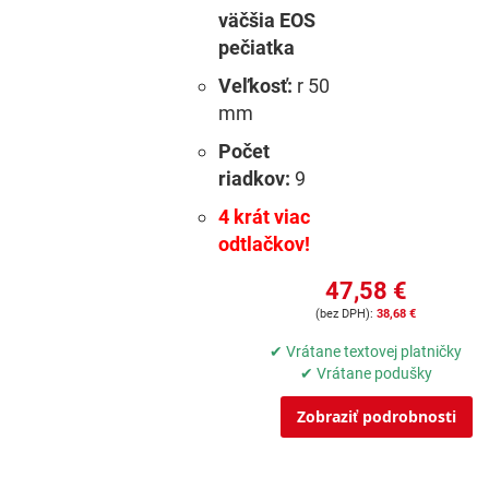
väčšia EOS
pečiatka
Veľkosť:
r 50
mm
Počet
riadkov:
9
4 krát viac
odtlačkov!
47,58 €
38,68 €
✔ Vrátane textovej platničky
✔ Vrátane podušky
Zobraziť podrobnosti