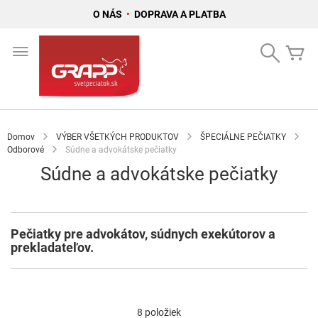
O NÁS
•
DOPRAVA A PLATBA
Skip
to
Search
Mô
Content
Domov
VÝBER VŠETKÝCH PRODUKTOV
ŠPECIÁLNE PEČIATKY
Odborové
Súdne a advokátske pečiatky
Súdne a advokátske pečiatky
Pečiatky pre advokátov, súdnych exekútorov a
prekladateľov.
8
položiek