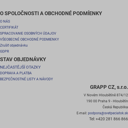
O SPOLOČNOSTI A OBCHODNÉ PODMÍENKY
O NÁS
CERTIFIKÁT
SPRACOVANIE OSOBNÝCH ÚDAJOV
VŠEOBECNÉ OBCHODNÉ PODMIENKY
Zrušiť objednávku
GDPR
STAV OBJEDNÁVKY
NEJČASTĚJŠÍ OTAZKY
DOPRAVA A PLATBA
BEZPEČNOSTNÉ LISTY A NÁVODY
GRAPP CZ, s.r.o.
V Novém Hloubětíně 874/12
190 00 Praha 9 - Hloubětín
Česká Republika
E-mail:
podpora@svetpeciatok.sk
Tel: +420 281 866 866