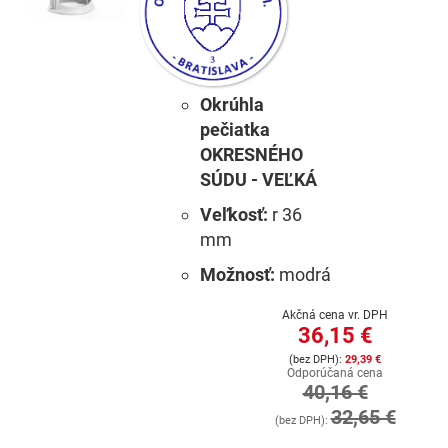
Okrúhla
pečiatka
OKRESNÉHO
SÚDU - VEĽKÁ
Veľkosť:
r 36
mm
Možnosť:
modrá
Akčná cena vr. DPH
36,15 €
29,39 €
Odporúčaná cena
40,16 €
32,65 €