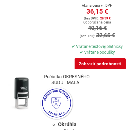
Akčná cena vr. DPH
36,15 €
29,39 €
Odporúčaná cena
40,16 €
32,65 €
✔ Vrátane textovej platničky
✔ Vrátane podušky
Zobraziť podrobnosti
Pečiatka OKRESNÉHO
SÚDU - MALÁ
Okrúhla