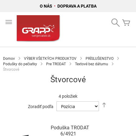
O NÁS
•
DOPRAVA A PLATBA
Skip
to
Search
Mô
Content
Domov
VÝBER VŠETKÝCH PRODUKTOV
PRÍSLUŠENSTVO
Podušky do pečiatky
Pre TRODAT
Textové bez dátumu
Štvorcové
Štvorcové
4
položiek
Nastaviť
Zoradiť podľa
zostupný
smer
Poduška TRODAT
6/4921