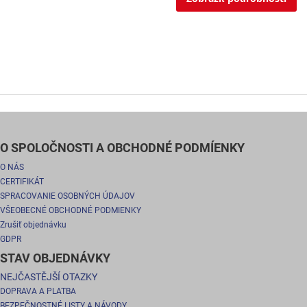
O SPOLOČNOSTI A OBCHODNÉ PODMÍENKY
O NÁS
CERTIFIKÁT
SPRACOVANIE OSOBNÝCH ÚDAJOV
VŠEOBECNÉ OBCHODNÉ PODMIENKY
Zrušiť objednávku
GDPR
STAV OBJEDNÁVKY
NEJČASTĚJŠÍ OTAZKY
DOPRAVA A PLATBA
BEZPEČNOSTNÉ LISTY A NÁVODY