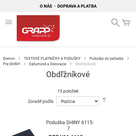
O NÁS
•
DOPRAVA A PLATBA
Skip
to
Search
Mô
Content
Domov
TEXTOVÉ PLATNIČKY A PODUŠKY
Podušky do pečiatky
Pre SHINY
Dátumové a číslovacie
Obdľžníkové
Obdľžníkové
15
položiek
Nastaviť
Zoradiť podľa
zostupný
smer
Poduška SHINY 6115-
7