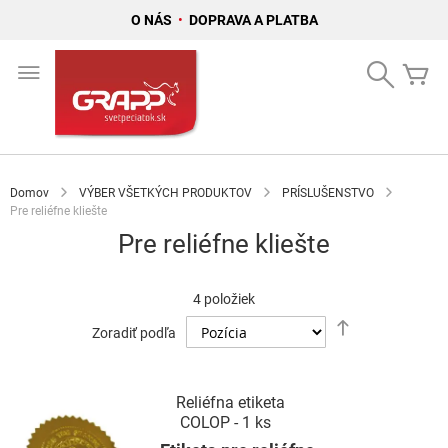
O NÁS
•
DOPRAVA A PLATBA
Skip
to
Search
Mô
Content
Domov
VÝBER VŠETKÝCH PRODUKTOV
PRÍSLUŠENSTVO
Pre reliéfne kliešte
Pre reliéfne kliešte
4
položiek
Nastaviť
Zoradiť podľa
zostupný
smer
Reliéfna etiketa
COLOP - 1 ks