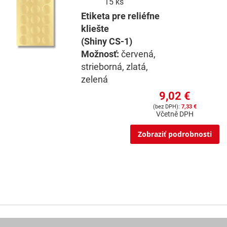
15 ks
Etiketa pre reliéfne
kliešte
(Shiny CS-1)
Možnosť:
červená,
strieborná, zlatá,
zelená
9,02 €
7,33 €
Včetně DPH
Zobraziť podrobnosti