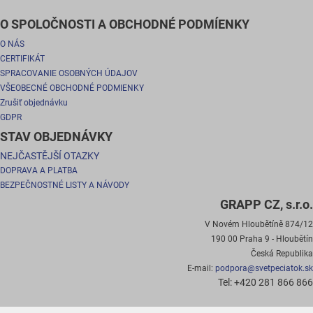
O SPOLOČNOSTI A OBCHODNÉ PODMÍENKY
O NÁS
CERTIFIKÁT
SPRACOVANIE OSOBNÝCH ÚDAJOV
VŠEOBECNÉ OBCHODNÉ PODMIENKY
Zrušiť objednávku
GDPR
STAV OBJEDNÁVKY
NEJČASTĚJŠÍ OTAZKY
DOPRAVA A PLATBA
BEZPEČNOSTNÉ LISTY A NÁVODY
GRAPP CZ, s.r.o.
V Novém Hloubětíně 874/12
190 00 Praha 9 - Hloubětín
Česká Republika
E-mail:
podpora@svetpeciatok.sk
Tel: +420 281 866 866