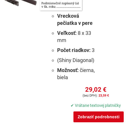
Vrecková
pečiatka v pere
Veľkosť:
8 x 33
mm
Počet riadkov:
3
(Shiny Diagonal)
Možnosť:
čierna,
biela
29,02 €
23,59 €
✔ Vrátane textovej platničky
Zobraziť podrobnosti