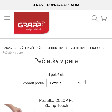
O NÁS
•
DOPRAVA A PLATBA
Skip
to
Search
Mô
Content
Domov
VÝBER VŠETKÝCH PRODUKTOV
VRECKOVÉ PEČIATKY
Pečiatky v pere
Pečiatky v pere
4
položiek
Nastaviť
Zoradiť podľa
zostupný
smer
Pečiatka COLOP Pen
Stamp Touch