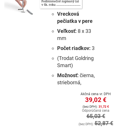
Vrecková
pečiatka v pere
Veľkosť:
8 x 33
mm
Počet riadkov:
3
(Trodat Goldring
Smart)
Možnosť:
čierna,
strieborná,
Akčná cena vr. DPH
39,02 €
31,72 €
Odporúčaná cena
65,03 €
52,87 €