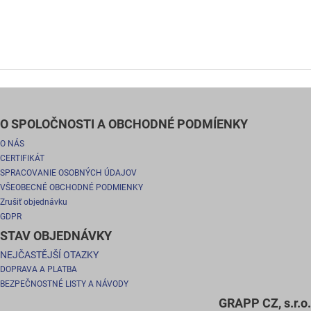
O SPOLOČNOSTI A OBCHODNÉ PODMÍENKY
O NÁS
CERTIFIKÁT
SPRACOVANIE OSOBNÝCH ÚDAJOV
VŠEOBECNÉ OBCHODNÉ PODMIENKY
Zrušiť objednávku
GDPR
STAV OBJEDNÁVKY
NEJČASTĚJŠÍ OTAZKY
DOPRAVA A PLATBA
BEZPEČNOSTNÉ LISTY A NÁVODY
GRAPP CZ, s.r.o.