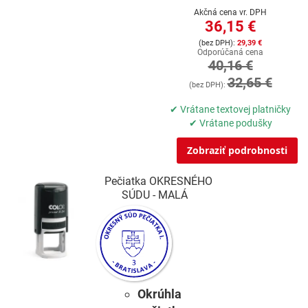
Akčná cena vr. DPH
36,15 €
29,39 €
Odporúčaná cena
40,16 €
32,65 €
✔ Vrátane textovej platničky
✔ Vrátane podušky
Zobraziť podrobnosti
Pečiatka OKRESNÉHO
SÚDU - MALÁ
Okrúhla