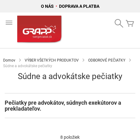
O NÁS
•
DOPRAVA A PLATBA
Skip
to
Search
Mô
Content
Domov
VÝBER VŠETKÝCH PRODUKTOV
ODBOROVÉ PEČIATKY
Súdne a advokátske pečiatky
Súdne a advokátske pečiatky
Pečiatky pre advokátov, súdnych exekútorov a
prekladateľov.
8
položiek