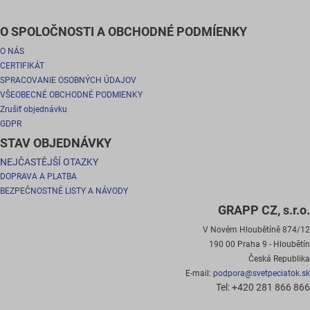
O SPOLOČNOSTI A OBCHODNÉ PODMÍENKY
O NÁS
CERTIFIKÁT
SPRACOVANIE OSOBNÝCH ÚDAJOV
VŠEOBECNÉ OBCHODNÉ PODMIENKY
Zrušiť objednávku
GDPR
STAV OBJEDNÁVKY
NEJČASTĚJŠÍ OTAZKY
DOPRAVA A PLATBA
BEZPEČNOSTNÉ LISTY A NÁVODY
GRAPP CZ, s.r.o.
V Novém Hloubětíně 874/12
190 00 Praha 9 - Hloubětín
Česká Republika
E-mail:
podpora@svetpeciatok.sk
Tel: +420 281 866 866