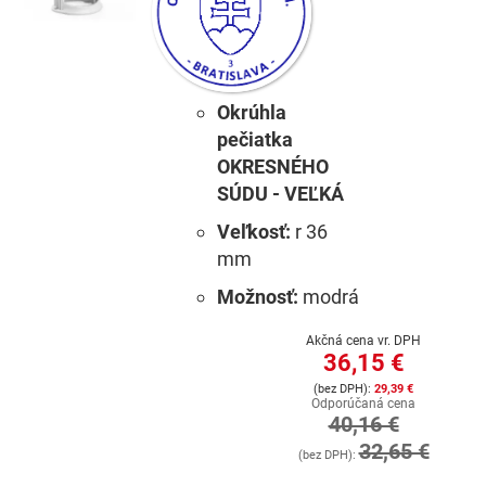
Okrúhla
pečiatka
OKRESNÉHO
SÚDU - VEĽKÁ
Veľkosť:
r 36
mm
Možnosť:
modrá
Akčná cena vr. DPH
36,15 €
29,39 €
Odporúčaná cena
40,16 €
32,65 €