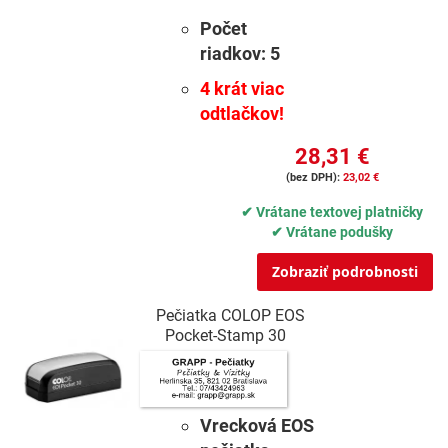
Počet
riadkov:
5
4 krát viac
odtlačkov!
28,31 €
23,02 €
✔ Vrátane textovej platničky
✔ Vrátane podušky
Zobraziť podrobnosti
Pečiatka COLOP EOS
Pocket-Stamp 30
Vrecková EOS