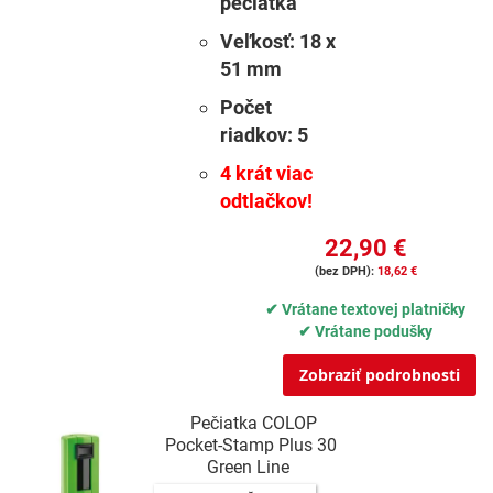
pečiatka
Veľkosť:
18 x
51 mm
Počet
riadkov:
5
4 krát viac
odtlačkov!
22,90 €
18,62 €
✔ Vrátane textovej platničky
✔ Vrátane podušky
Zobraziť podrobnosti
Pečiatka COLOP
Pocket-Stamp Plus 30
Green Line