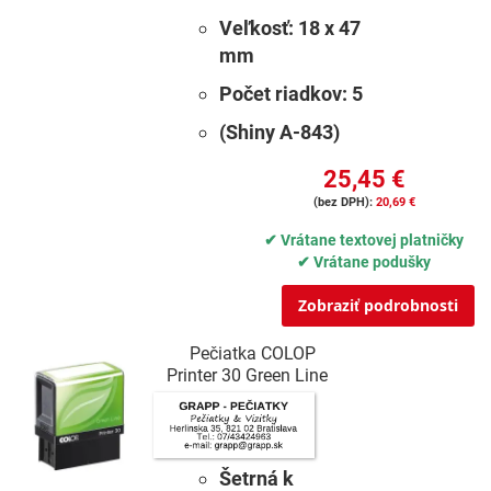
Veľkosť:
18 x 47
mm
Počet riadkov:
5
(Shiny A-843)
25,45 €
20,69 €
✔ Vrátane textovej platničky
✔ Vrátane podušky
Zobraziť podrobnosti
Pečiatka COLOP
Printer 30 Green Line
Šetrná k