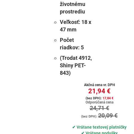
životnému
prostrediu
Veľkosť:
18 x
47 mm
Počet
riadkov:
5
(Trodat 4912,
Shiny PET-
843)
Akčná cena vr. DPH
21,94 €
17,84 €
Odporúčaná cena
24,71 €
20,09 €
✔ Vrátane textovej platničky
✔ Vrátane podušky