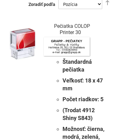
Nastaviť
Zoradiť podľa
zostupný
smer
Pečiatka COLOP
Printer 30
Štandardná
pečiatka
Veľkosť:
18 x 47
mm
Počet riadkov:
5
(Trodat 4912
Shiny S843)
Možnosť:
čierna,
modrá, zelená,