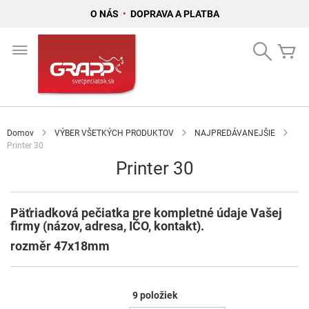
O NÁS
•
DOPRAVA A PLATBA
Skip
to
Search
Mô
Content
Domov
VÝBER VŠETKÝCH PRODUKTOV
NAJPREDÁVANEJŠIE
Printer 30
Printer 30
Päťriadková pečiatka pre kompletné údaje Vašej
firmy (názov, adresa, IČO, kontakt).
rozměr 47x18mm
9
položiek