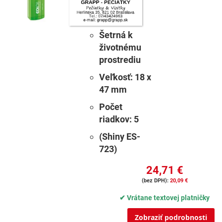
Šetrná k
životnému
prostrediu
Veľkosť:
18 x
47 mm
Počet
riadkov:
5
(Shiny ES-
723)
24,71 €
20,09 €
✔ Vrátane textovej platničky
Zobraziť podrobnosti