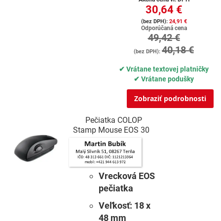
30,64 €
24,91 €
Odporúčaná cena
49,42 €
40,18 €
✔ Vrátane textovej platničky
✔ Vrátane podušky
Zobraziť podrobnosti
Pečiatka COLOP
Stamp Mouse EOS 30
Vrecková EOS
pečiatka
Veľkosť:
18 x
48 mm