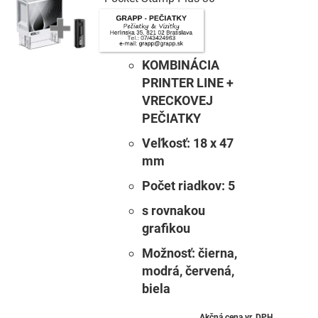
KOMBINÁCIA
PRINTER LINE +
VRECKOVEJ
PEČIATKY
Veľkosť:
18 x 47
mm
Počet riadkov:
5
s rovnakou
grafikou
Možnosť:
čierna,
modrá, červená,
biela
Akčná cena vr. DPH