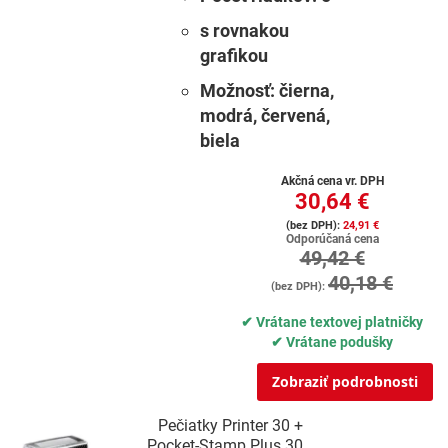
s rovnakou
grafikou
Možnosť:
čierna,
modrá, červená,
biela
Akčná cena vr. DPH
30,64 €
24,91 €
Odporúčaná cena
49,42 €
40,18 €
✔ Vrátane textovej platničky
✔ Vrátane podušky
Zobraziť podrobnosti
Pečiatky Printer 30 +
Pocket-Stamp Plus 30