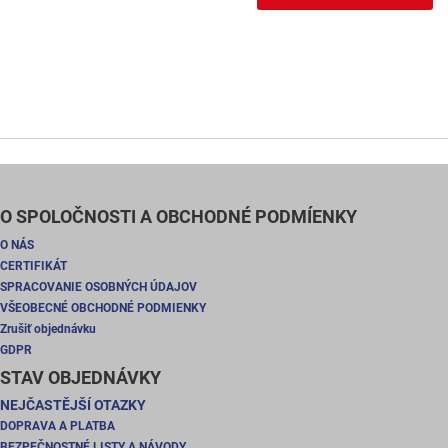
O SPOLOČNOSTI A OBCHODNÉ PODMÍENKY
O NÁS
CERTIFIKÁT
SPRACOVANIE OSOBNÝCH ÚDAJOV
VŠEOBECNÉ OBCHODNÉ PODMIENKY
Zrušiť objednávku
GDPR
STAV OBJEDNÁVKY
NEJČASTĚJŠÍ OTAZKY
DOPRAVA A PLATBA
BEZPEČNOSTNÉ LISTY A NÁVODY