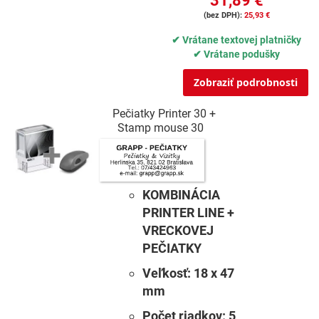
31,89 €
25,93 €
✔ Vrátane textovej platničky
✔ Vrátane podušky
Zobraziť podrobnosti
Pečiatky Printer 30 +
Stamp mouse 30
KOMBINÁCIA
PRINTER LINE +
VRECKOVEJ
PEČIATKY
Veľkosť:
18 x 47
mm
Počet riadkov:
5