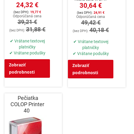
24,32 €
30,64 €
19,77 €
24,91 €
Odporúčaná cena
Odporúčaná cena
39,21 €
49,42 €
31,88 €
40,18 €
✔ Vrátane textovej
✔ Vrátane textovej
platničky
platničky
✔ Vrátane podušky
✔ Vrátane podušky
Zobraziť
Zobraziť
podrobnosti
podrobnosti
Pečiatka
COLOP Printer
40