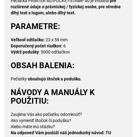
Pečiatka PRINTER 40/POCKET-STAMP 40 je vhodná
pre
rozšírené údaje o právnickej / fyzickej osobe, pre stredne
dlhý text s logom, alebo dlhý text.
PARAMETRE:
Veľkosť odtlačku:
23 x 59 mm
Doporučený počet riadkov:
6
Výdrž podušky
: 5000 odtlačkov
OBSAH BALENIA:
Pečiatky
obsahujú štočok a podušku.
NÁVODY A MANUÁLY K
POUŽITIU:
Zaujíma Vás ako pečiatku odomknúť?
Ako vymeniť štočok či podušku?
Alebo máte inú otázku?
Na odpoveď Vám poslúži náš jednoduchý návod:
TU