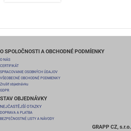
O SPOLOČNOSTI A OBCHODNÉ PODMÍENKY
O NÁS
CERTIFIKÁT
SPRACOVANIE OSOBNÝCH ÚDAJOV
VŠEOBECNÉ OBCHODNÉ PODMIENKY
Zrušiť objednávku
GDPR
STAV OBJEDNÁVKY
NEJČASTĚJŠÍ OTAZKY
DOPRAVA A PLATBA
BEZPEČNOSTNÉ LISTY A NÁVODY
GRAPP CZ, s.r.o.