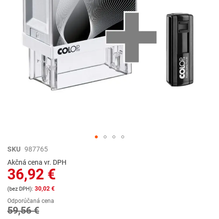
Preskočiť
SKU
987765
na
Akčná cena vr. DPH
začiatok
36,92 €
galérie
obrázkov
30,02 €
Odporúčaná cena
59,56 €