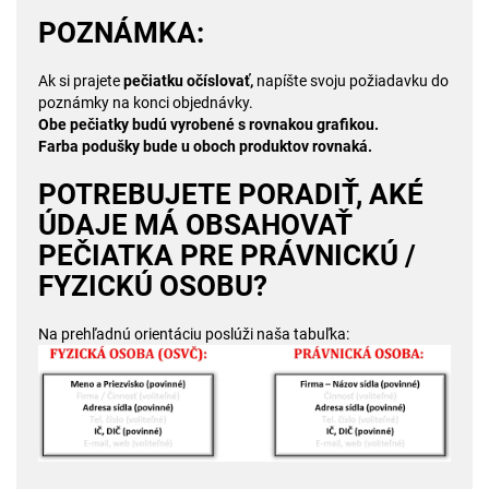
POZNÁMKA:
Ak si prajete
pečiatku očíslovať,
napíšte svoju požiadavku do
poznámky na konci objednávky.
Obe pečiatky budú vyrobené s rovnakou grafikou.
Farba podušky bude u oboch produktov rovnaká.
POTREBUJETE PORADIŤ, AKÉ
ÚDAJE MÁ OBSAHOVAŤ
PEČIATKA PRE PRÁVNICKÚ /
FYZICKÚ OSOBU?
Na prehľadnú orientáciu poslúži naša tabuľka: