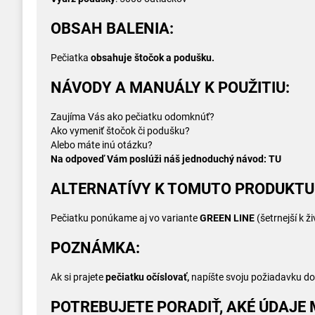
OBSAH BALENIA:
Pečiatka
obsahuje štočok a podušku.
NÁVODY A MANUÁLY K POUŽITIU:
Zaujíma Vás ako pečiatku odomknúť?
Ako vymeniť štočok či podušku?
Alebo máte inú otázku?
Na odpoveď Vám poslúži náš jednoduchý návod:
TU
ALTERNATÍVY K TOMUTO PRODUKTU
Pečiatku ponúkame aj vo variante
GREEN LINE
(šetrnejší k 
POZNÁMKA:
Ak si prajete
pečiatku očíslovať,
napíšte svoju požiadavku d
POTREBUJETE PORADIŤ, AKÉ ÚDAJE