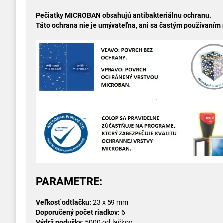
Pečiatky MICROBAN obsahujú antibakteriálnu ochranu.
Táto ochrana nie je umývateľna, ani sa častým používaním n
PARAMETRE:
Veľkosť odtlačku:
23 x 59 mm
Doporučený počet riadkov:
6
Výdrž podušky
: 5000 odtlačkov