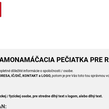
SAMONAMÁČACIA PEČIATKA PRE R
pletné dôležité informácie o spoločnosti / osobe.
DRESA, IČ/DIČ, KONTAKT a LOGO,
potom je pre Vás toto tou správnou v
ckej / fyzickej osobe, pre stredne dlhý text s logom, alebo dlhý text.
AN: