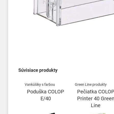
Preskočiť
na
začiatok
galérie
obrázkov
Súvisiace produkty
Vankúšiky s farbou
Green Line produkty
Poduška COLOP
Pečiatka COLO
E/40
Printer 40 Gree
Line