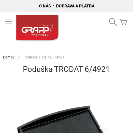
O NÁS
•
DOPRAVA A PLATBA
Skip
to
Search
Mô
Content
Domov
Poduška TRODAT 6/4921
Poduška TRODAT 6/4921
Preskočiť
na
koniec
galérie
obrázkov