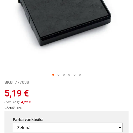
Preskočiť
SKU
777038
na
5,19 €
začiatok
galérie
4,22 €
obrázkov
Včetně DPH
Farba vankúšika