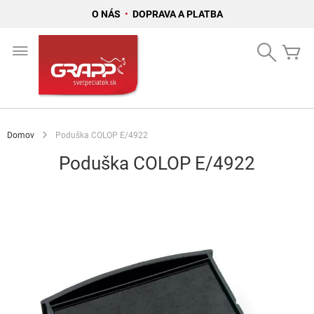
O NÁS
•
DOPRAVA A PLATBA
Skip
to
Search
Mô
Content
Domov
Poduška COLOP E/4922
Poduška COLOP E/4922
Preskočiť
na
koniec
galérie
obrázkov