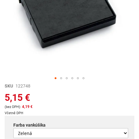
Preskočiť
SKU
122748
na
5,15 €
začiatok
galérie
4,19 €
obrázkov
Včetně DPH
Farba vankúšika