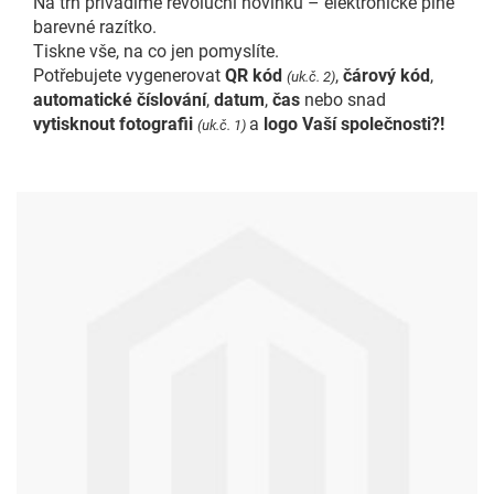
Na trh přivádíme revoluční novinku – elektronické plně
barevné razítko.
Tiskne vše, na co jen pomyslíte.
Potřebujete vygenerovat
QR kód
,
čárový kód
,
(uk.č. 2)
automatické číslování
,
datum
,
čas
nebo snad
vytisknout fotografii
a
logo Vaší společnosti?!
(uk.č. 1)