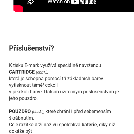
Příslušenství?
K tisku E-mark využívá speciálně navrženou
CARTRIDGE
(obr.1.),
která je schopna pomocí tří základních barev
vytisknout téměř cokoli
v jakékoli barvě. Dalším užitečným příslušenstvím je
jeho pouzdro.
POUZDRO
, které chrání i před sebemenším
(obr.3.)
škrábnutím.
Celé razítko drží naživu spolehlivá
baterie
, díky níž
dokáže být