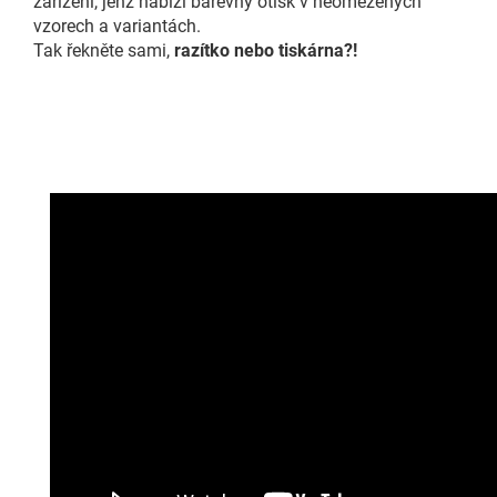
zařízení, jenž nabízí barevný otisk v neomezených
vzorech
a variantách.
Tak řekněte sami,
razítko nebo tiskárna?!