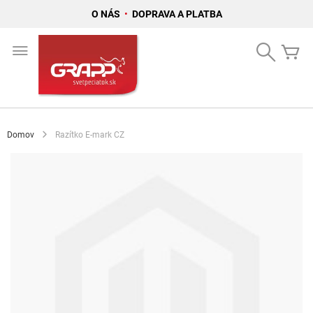
O NÁS
•
DOPRAVA A PLATBA
Skip
to
Search
Mô
Content
Domov
Razítko E-mark CZ