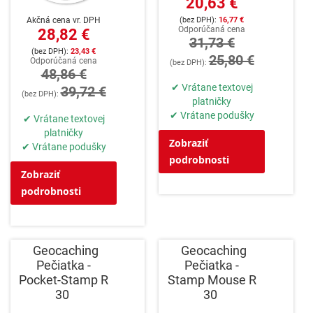
20,63 €
16,77 €
Akčná cena vr. DPH
Odporúčaná cena
28,82 €
31,73 €
23,43 €
25,80 €
Odporúčaná cena
48,86 €
✔ Vrátane textovej
39,72 €
platničky
✔ Vrátane podušky
✔ Vrátane textovej
platničky
Zobraziť
✔ Vrátane podušky
podrobnosti
Zobraziť
podrobnosti
Geocaching
Geocaching
Pečiatka -
Pečiatka -
Pocket-Stamp R
Stamp Mouse R
30
30