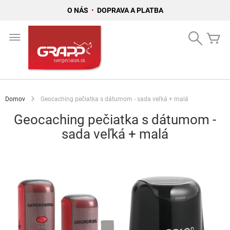
O NÁS
•
DOPRAVA A PLATBA
Skip
to
Search
Mô
Content
Domov
Geocaching pečiatka s dátumom - sada veľká + malá
Geocaching pečiatka s dátumom -
sada veľká + malá
Preskočiť
na
koniec
galérie
obrázkov