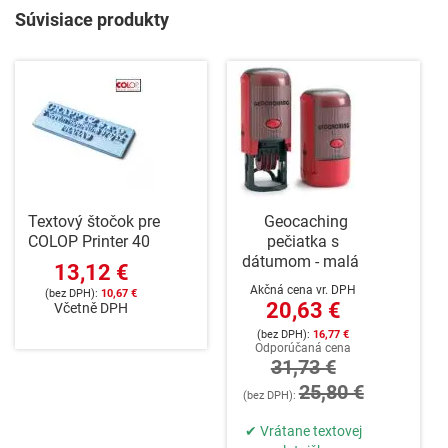
Súvisiace produkty
Textový štočok pre
Geocaching
COLOP Printer 40
pečiatka s
dátumom - malá
13,12 €
Akčná cena vr. DPH
10,67 €
20,63 €
Včetně DPH
16,77 €
Odporúčaná cena
31,73 €
25,80 €
✔ Vrátane textovej