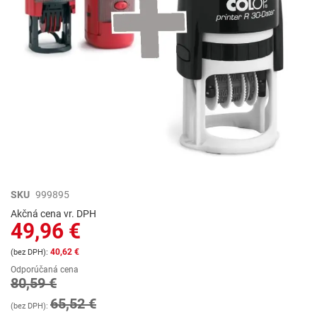
Preskočiť
SKU
999895
na
Akčná cena vr. DPH
začiatok
49,96 €
galérie
obrázkov
40,62 €
Odporúčaná cena
80,59 €
65,52 €