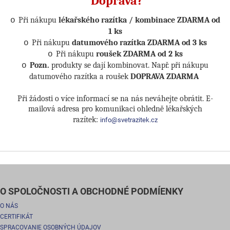
Doprava?
Při nákupu
lékařského razítka / kombinace ZDARMA od
o
1 ks
Při nákupu
datumového razítka ZDARMA od 3 ks
o
Při nákupu
roušek ZDARMA od 2 ks
o
Pozn.
produkty se dají kombinovat. Např. při nákupu
o
datumového razítka a roušek
DOPRAVA ZDARMA
Při žádosti o více informací se na nás neváhejte obrátit. E-
mailová adresa pro komunikaci ohledně lékařských
razítek:
info@svetrazitek.cz
O SPOLOČNOSTI A OBCHODNÉ PODMÍENKY
O NÁS
CERTIFIKÁT
SPRACOVANIE OSOBNÝCH ÚDAJOV