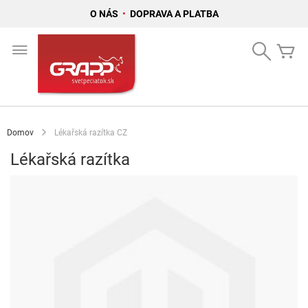
O NÁS
•
DOPRAVA A PLATBA
Skip
to
Search
Mô
Content
Domov
Lékařská razítka CZ
Lékařská razítka