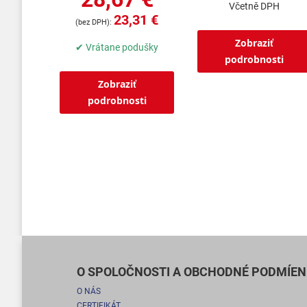
Včetně DPH
23,31 €
Zobraziť
✔ Vrátane podušky
podrobnosti
Zobraziť
podrobnosti
O SPOLOČNOSTI A OBCHODNÉ PODMÍEN
O NÁS
CERTIFIKÁT