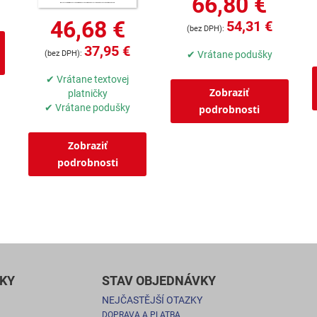
66,80 €
46,68 €
54,31 €
37,95 €
✔ Vrátane podušky
✔ Vrátane textovej
Zobraziť
platničky
✔ Vrátane podušky
podrobnosti
Zobraziť
podrobnosti
KY
STAV OBJEDNÁVKY
NEJČASTĚJŠÍ OTAZKY
DOPRAVA A PLATBA