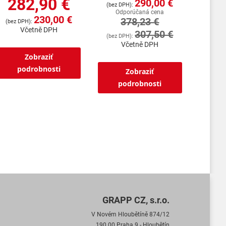
282,90 €
290,00 €
Odporúčaná cena
230,00 €
378,23 €
Včetně DPH
307,50 €
Včetně DPH
Zobraziť
podrobnosti
Zobraziť
podrobnosti
GRAPP CZ, s.r.o.
V Novém Hloubětíně 874/12
190 00 Praha 9 - Hloubětín