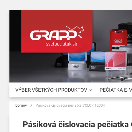
VÝBER VŠETKÝCH PRODUKTOV
PEČIATKA E-
Domov
Pásiková čislovacia pečiatka COLOP 12004
Pásiková čislovacia pečiatk