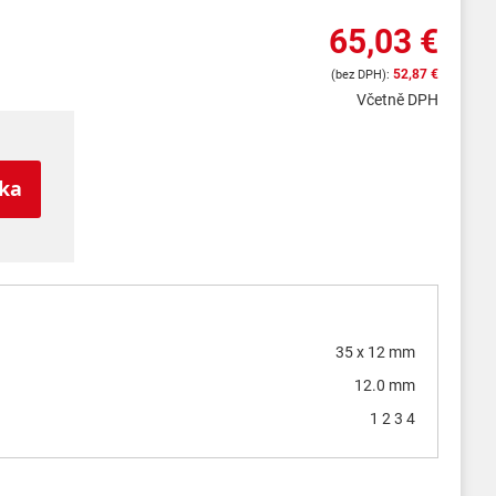
65,03 €
52,87 €
Včetně DPH
íka
35 x 12 mm
12.0 mm
1 2 3 4