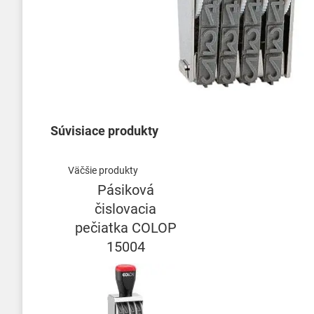
Preskočiť
na
začiatok
Súvisiace produkty
galérie
obrázkov
Väčšie produkty
Pásiková
čislovacia
pečiatka COLOP
15004