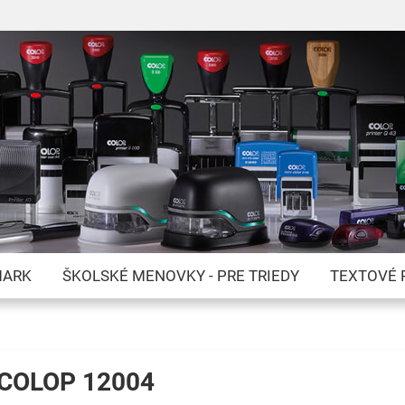
Skip
to
Content
MARK
ŠKOLSKÉ MENOVKY - PRE TRIEDY
TEXTOVÉ 
a COLOP 12004