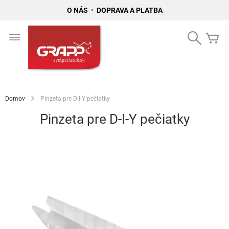
O NÁS
•
DOPRAVA A PLATBA
Skip
to
Search
Mô
Content
Domov
Pinzeta pre D-I-Y pečiatky
Pinzeta pre D-I-Y pečiatky
Preskočiť
na
koniec
galérie
obrázkov