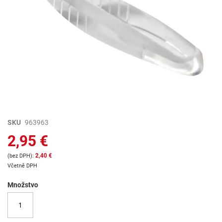
Preskočiť
SKU
963963
na
2,95 €
začiatok
galérie
2,40 €
obrázkov
Včetně DPH
Množstvo