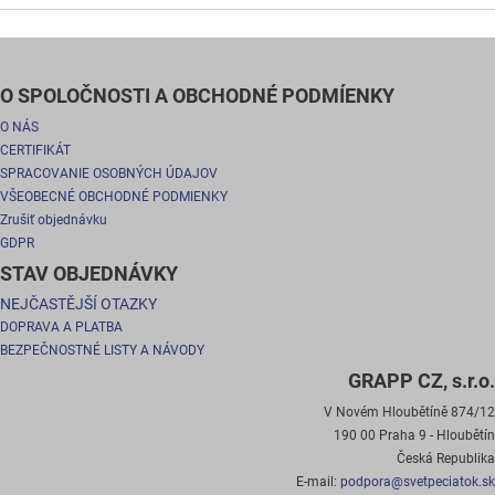
O SPOLOČNOSTI A OBCHODNÉ PODMÍENKY
O NÁS
CERTIFIKÁT
SPRACOVANIE OSOBNÝCH ÚDAJOV
VŠEOBECNÉ OBCHODNÉ PODMIENKY
Zrušiť objednávku
GDPR
STAV OBJEDNÁVKY
NEJČASTĚJŠÍ OTAZKY
DOPRAVA A PLATBA
BEZPEČNOSTNÉ LISTY A NÁVODY
GRAPP CZ, s.r.o.
V Novém Hloubětíně 874/12
190 00 Praha 9 - Hloubětín
Česká Republika
E-mail:
podpora@svetpeciatok.sk