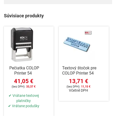
Súvisiace produkty
Pečiatka COLOP
Textový štočok pre
Printer 54
COLOP Printer 54
41,05 €
13,71 €
33,37 €
11,15 €
Včetně DPH
✔ Vrátane textovej
platničky
✔ Vrátane podušky