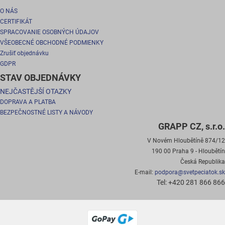
O NÁS
CERTIFIKÁT
SPRACOVANIE OSOBNÝCH ÚDAJOV
VŠEOBECNÉ OBCHODNÉ PODMIENKY
Zrušiť objednávku
GDPR
STAV OBJEDNÁVKY
NEJČASTĚJŠÍ OTAZKY
DOPRAVA A PLATBA
BEZPEČNOSTNÉ LISTY A NÁVODY
GRAPP CZ, s.r.o.
V Novém Hloubětíně 874/12
190 00 Praha 9 - Hloubětín
Česká Republika
E-mail:
podpora@svetpeciatok.sk
Tel: +420 281 866 866