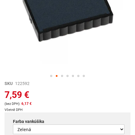
Preskočiť
SKU
122592
na
7,59 €
začiatok
galérie
6,17 €
obrázkov
Včetně DPH
Farba vankúšika