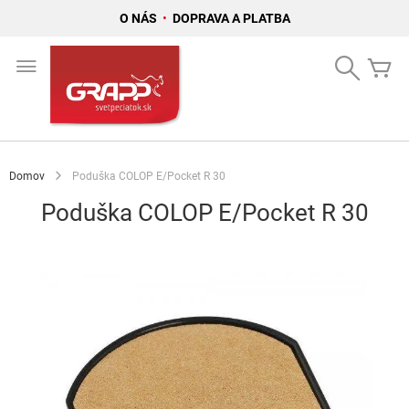
O NÁS
•
DOPRAVA A PLATBA
Skip
to
Search
Mô
Content
Domov
Poduška COLOP E/Pocket R 30
Poduška COLOP E/Pocket R 30
Preskočiť
na
koniec
galérie
obrázkov