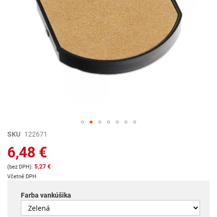
Preskočiť
SKU
122671
na
6,48 €
začiatok
galérie
5,27 €
obrázkov
Včetně DPH
Farba vankúšika