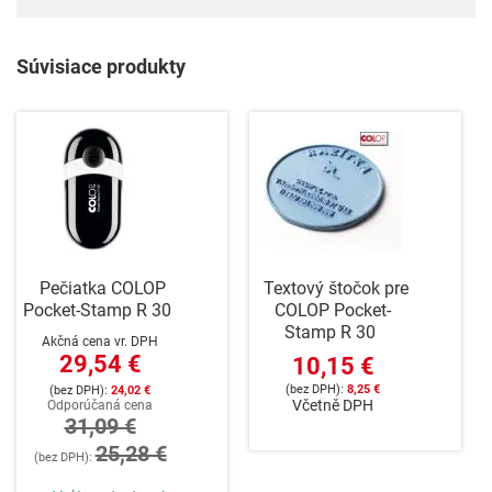
Súvisiace produkty
Pečiatka COLOP
Textový štočok pre
Pocket-Stamp R 30
COLOP Pocket-
Stamp R 30
Akčná cena vr. DPH
29,54 €
10,15 €
8,25 €
24,02 €
Včetně DPH
Odporúčaná cena
31,09 €
25,28 €