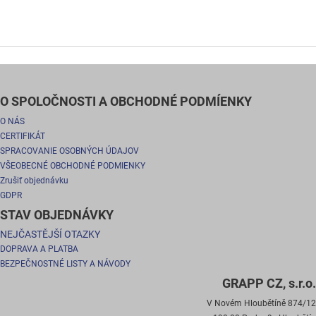
O SPOLOČNOSTI A OBCHODNÉ PODMÍENKY
O NÁS
CERTIFIKÁT
SPRACOVANIE OSOBNÝCH ÚDAJOV
VŠEOBECNÉ OBCHODNÉ PODMIENKY
Zrušiť objednávku
GDPR
STAV OBJEDNÁVKY
NEJČASTĚJŠÍ OTAZKY
DOPRAVA A PLATBA
BEZPEČNOSTNÉ LISTY A NÁVODY
GRAPP CZ, s.r.o.
V Novém Hloubětíně 874/12