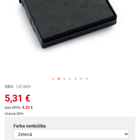
Preskočiť
SKU
141869
na
5,31 €
začiatok
galérie
4,32 €
obrázkov
Včetně DPH
Farba vankúšika