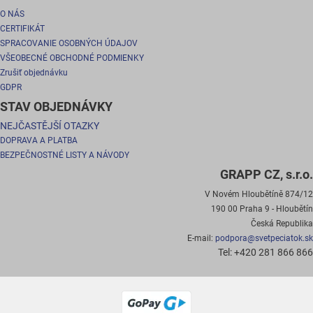
O NÁS
CERTIFIKÁT
SPRACOVANIE OSOBNÝCH ÚDAJOV
VŠEOBECNÉ OBCHODNÉ PODMIENKY
Zrušiť objednávku
GDPR
STAV OBJEDNÁVKY
NEJČASTĚJŠÍ OTAZKY
DOPRAVA A PLATBA
BEZPEČNOSTNÉ LISTY A NÁVODY
GRAPP CZ, s.r.o.
V Novém Hloubětíně 874/12
190 00 Praha 9 - Hloubětín
Česká Republika
E-mail:
podpora@svetpeciatok.sk
Tel: +420 281 866 866