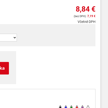
8,84 €
7,19 €
Včetně DPH
íka