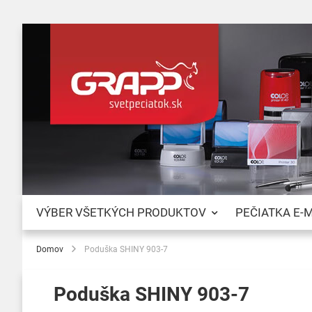
VÝBER VŠETKÝCH PRODUKTOV
PEČIATKA E-
Domov
Poduška SHINY 903-7
Poduška SHINY 903-7