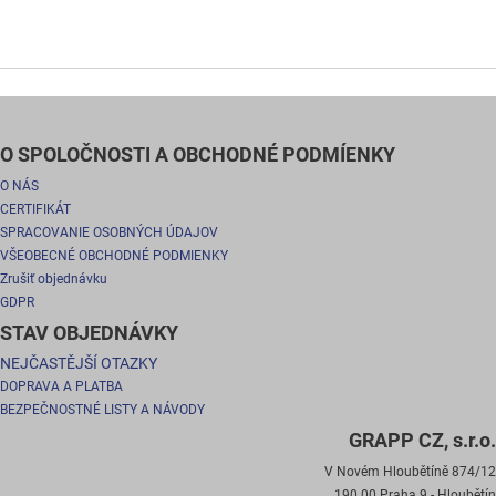
O SPOLOČNOSTI A OBCHODNÉ PODMÍENKY
O NÁS
CERTIFIKÁT
SPRACOVANIE OSOBNÝCH ÚDAJOV
VŠEOBECNÉ OBCHODNÉ PODMIENKY
Zrušiť objednávku
GDPR
STAV OBJEDNÁVKY
NEJČASTĚJŠÍ OTAZKY
DOPRAVA A PLATBA
BEZPEČNOSTNÉ LISTY A NÁVODY
GRAPP CZ, s.r.o.
V Novém Hloubětíně 874/12
190 00 Praha 9 - Hloubětín