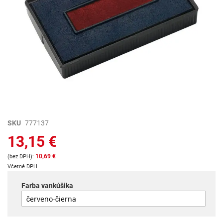
Preskočiť
SKU
777137
na
13,15 €
začiatok
galérie
10,69 €
obrázkov
Včetně DPH
Farba vankúšika