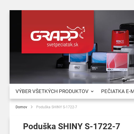
VÝBER VŠETKÝCH PRODUKTOV
PEČIATKA E-
Domov
Poduška SHINY S-1722-7
Poduška SHINY S-1722-7