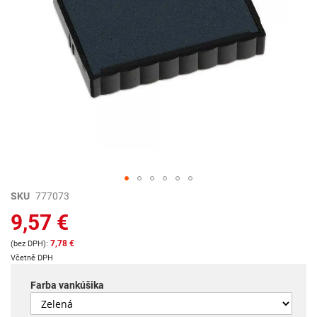
Preskočiť
SKU
777073
na
9,57 €
začiatok
galérie
7,78 €
obrázkov
Včetně DPH
Farba vankúšika