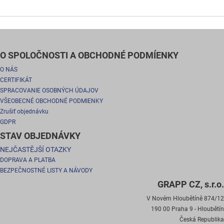
O SPOLOČNOSTI A OBCHODNÉ PODMÍENKY
O NÁS
CERTIFIKÁT
SPRACOVANIE OSOBNÝCH ÚDAJOV
VŠEOBECNÉ OBCHODNÉ PODMIENKY
Zrušiť objednávku
GDPR
STAV OBJEDNÁVKY
NEJČASTĚJŠÍ OTAZKY
DOPRAVA A PLATBA
BEZPEČNOSTNÉ LISTY A NÁVODY
GRAPP CZ, s.r.o.
V Novém Hloubětíně 874/12
190 00 Praha 9 - Hloubětín
Česká Republika