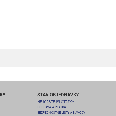
KY
STAV OBJEDNÁVKY
NEJČASTĚJŠÍ OTAZKY
DOPRAVA A PLATBA
BEZPEČNOSTNÉ LISTY A NÁVODY