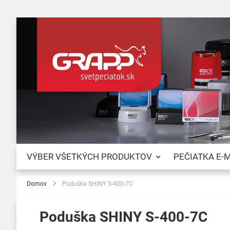
VÝBER VŠETKÝCH PRODUKTOV
PEČIATKA E-
Domov
Poduška SHINY S-400-7C
Poduška SHINY S-400-7C