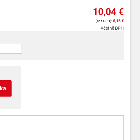
10,04 €
8,16 €
Včetně DPH
íka