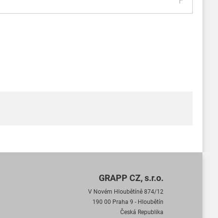
GRAPP CZ, s.r.o.
V Novém Hloubětíně 874/12
190 00 Praha 9 - Hloubětín
Česká Republika