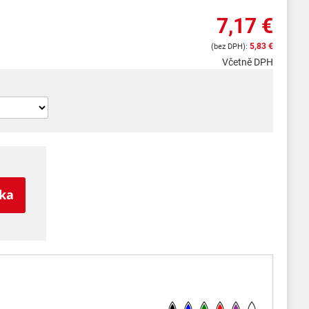
7,17 €
5,83 €
Včetně DPH
íka