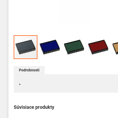
Preskočiť
na
Podrobnosti
začiatok
galérie
obrázkov
*
Súvisiace produkty