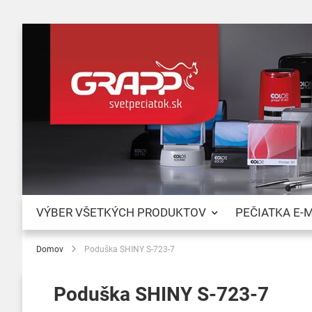
VÝBER VŠETKÝCH PRODUKTOV
PEČIATKA E-
Domov
Poduška SHINY S-723-7
Poduška SHINY S-723-7