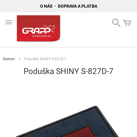
O NÁS
•
DOPRAVA A PLATBA
Skip
to
Search
Mô
Content
Domov
Poduška SHINY S-827D-7
Poduška SHINY S-827D-7
Preskočiť
na
koniec
galérie
obrázkov