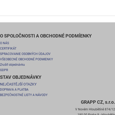
O SPOLOČNOSTI A OBCHODNÉ PODMÍENKY
O NÁS
CERTIFIKÁT
SPRACOVANIE OSOBNÝCH ÚDAJOV
VŠEOBECNÉ OBCHODNÉ PODMIENKY
Zrušiť objednávku
GDPR
STAV OBJEDNÁVKY
NEJČASTĚJŠÍ OTAZKY
DOPRAVA A PLATBA
BEZPEČNOSTNÉ LISTY A NÁVODY
GRAPP CZ, s.r.o.
V Novém Hloubětíně 874/12
190 00 Praha 9 - Hloubětín