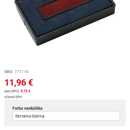
Preskočiť
SKU
777116
na
11,96 €
začiatok
galérie
9,72 €
obrázkov
Včetně DPH
Farba vankúšika