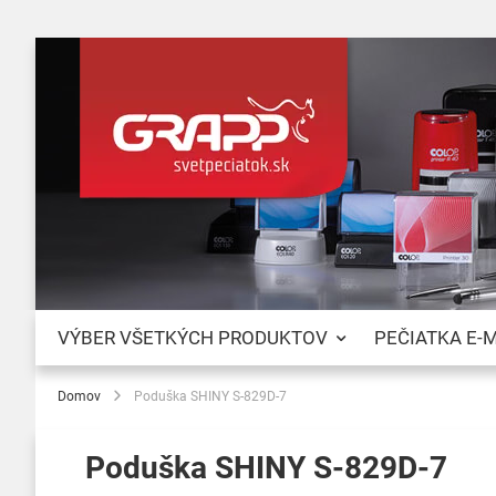
VÝBER VŠETKÝCH PRODUKTOV
PEČIATKA E-
Domov
Poduška SHINY S-829D-7
Poduška SHINY S-829D-7