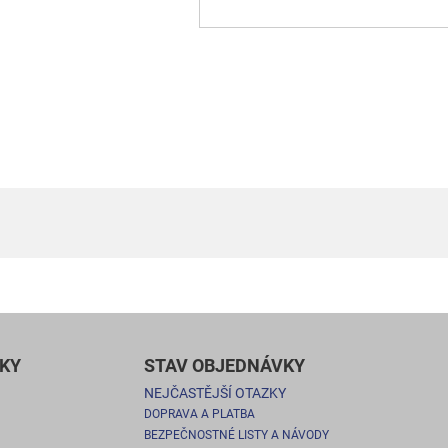
KY
STAV OBJEDNÁVKY
NEJČASTĚJŠÍ OTAZKY
DOPRAVA A PLATBA
BEZPEČNOSTNÉ LISTY A NÁVODY