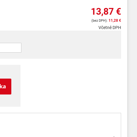
13,87 €
11,28 €
Včetně DPH
íka