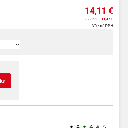
14,11 €
11,47 €
Včetně DPH
íka