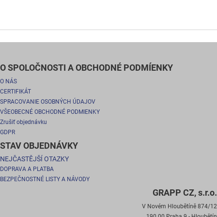
O SPOLOČNOSTI A OBCHODNÉ PODMÍENKY
O NÁS
CERTIFIKÁT
SPRACOVANIE OSOBNÝCH ÚDAJOV
VŠEOBECNÉ OBCHODNÉ PODMIENKY
Zrušiť objednávku
GDPR
STAV OBJEDNÁVKY
NEJČASTĚJŠÍ OTAZKY
DOPRAVA A PLATBA
BEZPEČNOSTNÉ LISTY A NÁVODY
GRAPP CZ, s.r.o.
V Novém Hloubětíně 874/12
190 00 Praha 9 - Hloubětín