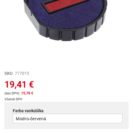
Preskočiť
SKU
777015
na
19,41 €
začiatok
galérie
15,78 €
obrázkov
Včetně DPH
Farba vankúšika