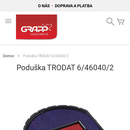
O NÁS
•
DOPRAVA A PLATBA
Skip
to
Search
Mô
Content
Domov
Poduška TRODAT 6/46040/2
Poduška TRODAT 6/46040/2
Preskočiť
na
koniec
galérie
obrázkov