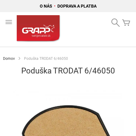
O NÁS
•
DOPRAVA A PLATBA
Skip
to
Search
Mô
Content
Domov
Poduška TRODAT 6/46050
Poduška TRODAT 6/46050
Preskočiť
na
koniec
galérie
obrázkov