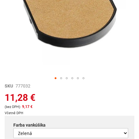
Preskočiť
SKU
777032
na
11,28 €
začiatok
galérie
9,17 €
obrázkov
Včetně DPH
Farba vankúšika