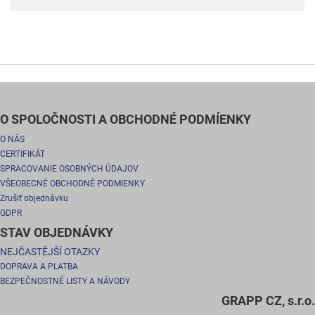
O SPOLOČNOSTI A OBCHODNÉ PODMÍENKY
O NÁS
CERTIFIKÁT
SPRACOVANIE OSOBNÝCH ÚDAJOV
VŠEOBECNÉ OBCHODNÉ PODMIENKY
Zrušiť objednávku
GDPR
STAV OBJEDNÁVKY
NEJČASTĚJŠÍ OTAZKY
DOPRAVA A PLATBA
BEZPEČNOSTNÉ LISTY A NÁVODY
GRAPP CZ, s.r.o.