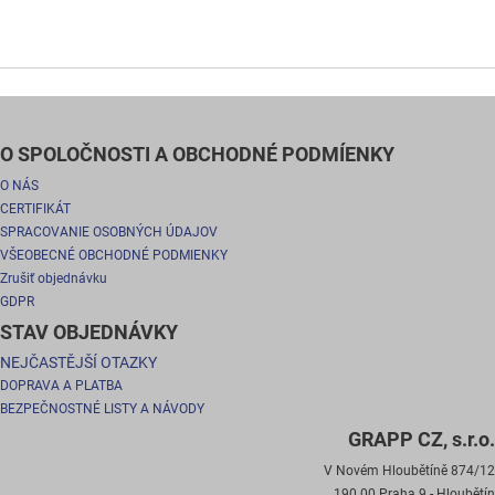
O SPOLOČNOSTI A OBCHODNÉ PODMÍENKY
O NÁS
CERTIFIKÁT
SPRACOVANIE OSOBNÝCH ÚDAJOV
VŠEOBECNÉ OBCHODNÉ PODMIENKY
Zrušiť objednávku
GDPR
STAV OBJEDNÁVKY
NEJČASTĚJŠÍ OTAZKY
DOPRAVA A PLATBA
BEZPEČNOSTNÉ LISTY A NÁVODY
GRAPP CZ, s.r.o.
V Novém Hloubětíně 874/12
190 00 Praha 9 - Hloubětín