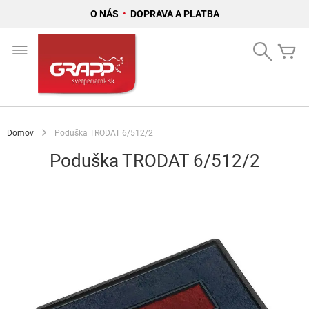
O NÁS
•
DOPRAVA A PLATBA
Skip
to
Search
Mô
Content
Domov
Poduška TRODAT 6/512/2
Poduška TRODAT 6/512/2
Preskočiť
na
koniec
galérie
obrázkov