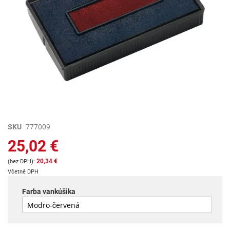
Preskočiť
SKU
777009
na
25,02 €
začiatok
galérie
20,34 €
obrázkov
Včetně DPH
Farba vankúšika