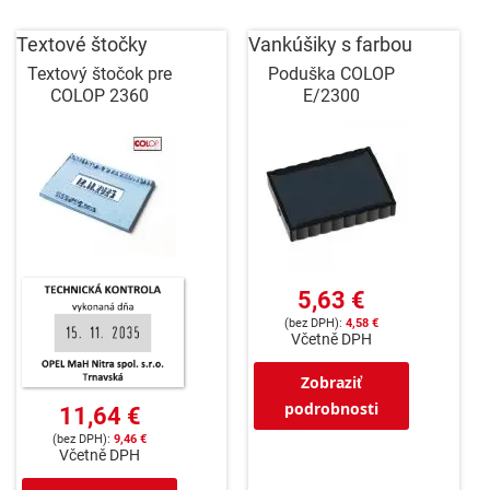
Textové štočky
Vankúšiky s farbou
Textový štočok pre
Poduška COLOP
COLOP 2360
E/2300
5,63 €
4,58 €
Včetně DPH
Zobraziť
podrobnosti
11,64 €
9,46 €
Včetně DPH