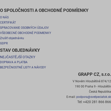
O SPOLOČNOSTI A OBCHODNÉ PODMÍENKY
O NÁS
CERTIFIKÁT
SPRACOVANIE OSOBNÝCH ÚDAJOV
VŠEOBECNÉ OBCHODNÉ PODMIENKY
Zrušiť objednávku
GDPR
STAV OBJEDNÁVKY
NEJČASTĚJŠÍ OTAZKY
DOPRAVA A PLATBA
BEZPEČNOSTNÉ LISTY A NÁVODY
GRAPP CZ, s.r.o.
V Novém Hloubětíně 874/12
190 00 Praha 9 - Hloubětín
Česká Republika
E-mail:
podpora@svetpeciatok.sk
Tel: +420 281 866 866