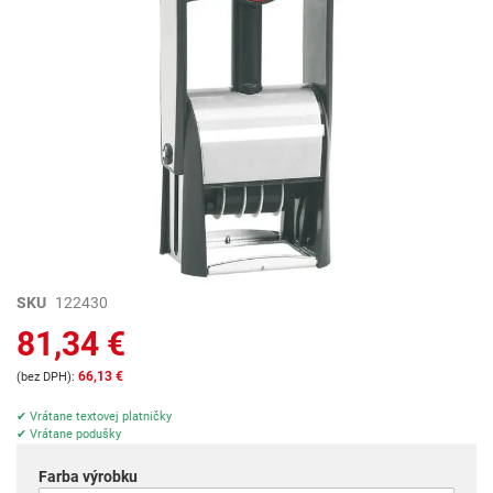
Preskočiť
SKU
122430
na
81,34 €
začiatok
galérie
66,13 €
obrázkov
✔ Vrátane textovej platničky
✔ Vrátane podušky
Farba výrobku