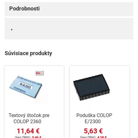
Podrobnosti
*
Súvisiace produkty
Textový štočok pre
Poduška COLOP
COLOP 2360
E/2300
11,64 €
5,63 €
9,46 €
4,58 €