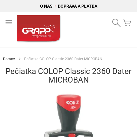
O NÁS
•
DOPRAVA A PLATBA
Skip
to
Search
Mô
Content
Domov
Pečiatka COLOP Classic 2360 Dater MICROBAN
Pečiatka COLOP Classic 2360 Dater
MICROBAN
Preskočiť
na
koniec
galérie
obrázkov