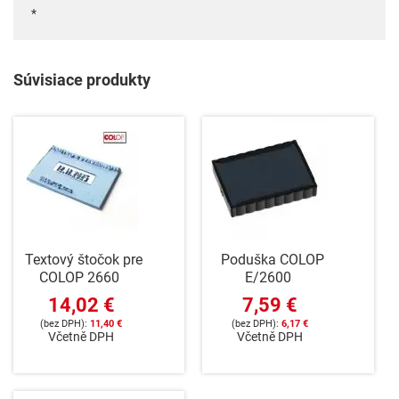
*
Súvisiace produkty
Textový štočok pre
Poduška COLOP
COLOP 2660
E/2600
14,02 €
7,59 €
11,40 €
6,17 €
Včetně DPH
Včetně DPH