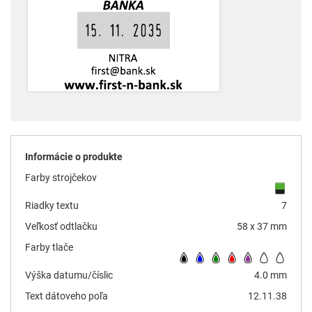
Informácie o produkte
Farby strojčekov
Riadky textu
7
Veľkosť odtlačku
58 x 37 mm
Farby tlače
Výška datumu/číslic
4.0 mm
Text dátoveho poľa
12.11.38