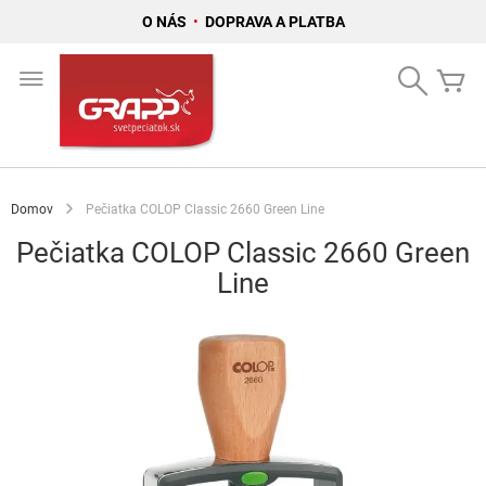
O NÁS
•
DOPRAVA A PLATBA
Skip
to
Search
Mô
Content
Domov
Pečiatka COLOP Classic 2660 Green Line
Pečiatka COLOP Classic 2660 Green
Line
Preskočiť
na
koniec
galérie
obrázkov