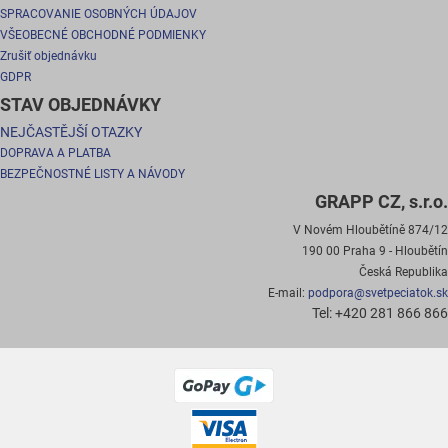
SPRACOVANIE OSOBNÝCH ÚDAJOV
VŠEOBECNÉ OBCHODNÉ PODMIENKY
Zrušiť objednávku
GDPR
STAV OBJEDNÁVKY
NEJČASTĚJŠÍ OTAZKY
DOPRAVA A PLATBA
BEZPEČNOSTNÉ LISTY A NÁVODY
GRAPP CZ, s.r.o.
V Novém Hloubětíně 874/12
190 00 Praha 9 - Hloubětín
Česká Republika
E-mail:
podpora@svetpeciatok.sk
Tel: +420 281 866 866