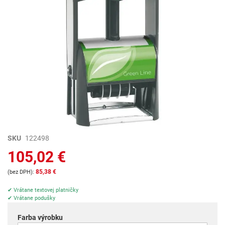
Preskočiť
SKU
122498
na
105,02 €
začiatok
galérie
85,38 €
obrázkov
✔ Vrátane textovej platničky
✔ Vrátane podušky
Farba výrobku