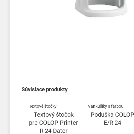
Preskočiť
na
začiatok
galérie
obrázkov
Súvisiace produkty
Textové štočky
Vankúšiky s farbou
Textový štočok
Poduška COLO
pre COLOP Printer
E/R 24
R 24 Dater