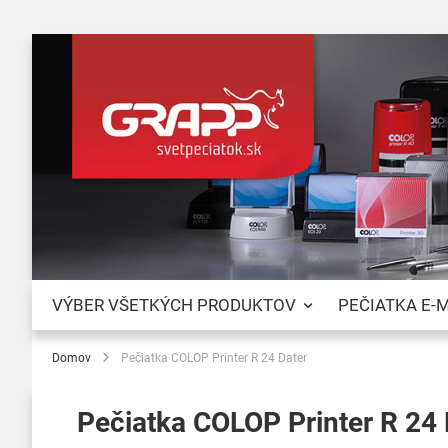
VÝBER VŠETKÝCH PRODUKTOV
PEČIATKA E-
Domov
Pečiatka COLOP Printer R 24 Dater
Pečiatka COLOP Printer R 24 