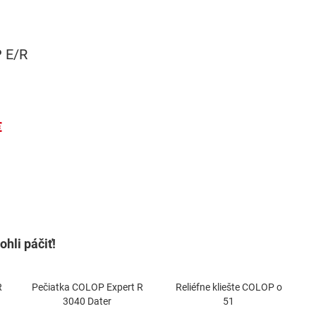
 E/R
€
hli páčiť!
R
Pečiatka COLOP Expert R
Reliéfne kliešte COLOP o
3040 Dater
51