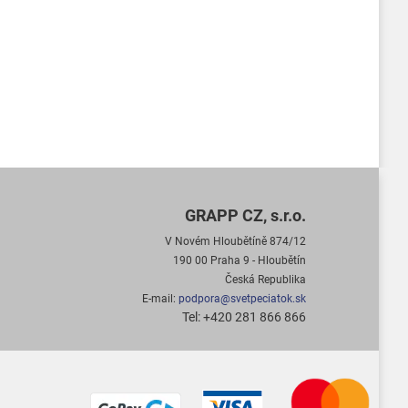
GRAPP CZ, s.r.o.
V Novém Hloubětíně 874/12
190 00 Praha 9 - Hloubětín
Česká Republika
E-mail:
podpora@svetpeciatok.sk
Tel: +420 281 866 866