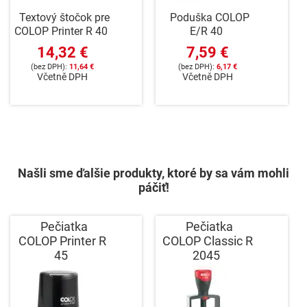
Textový štočok pre
Poduška COLOP
COLOP Printer R 40
E/R 40
14,32 €
7,59 €
11,64 €
6,17 €
Včetně DPH
Včetně DPH
Našli sme ďalšie produkty, ktoré by sa vám mohli
páčiť!
Pečiatka
Pečiatka
COLOP Printer R
COLOP Classic R
45
2045