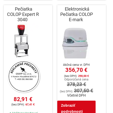
Pečiatka
Elektronická
COLOP Expert R
Pečiatka COLOP
3040
E-mark
Akčná cena vr. DPH
356,70 €
290,00 €
Odporúčaná cena
378,23 €
307,50 €
Včetně DPH
82,91 €
67,41 €
Zobraziť
podrobnosti