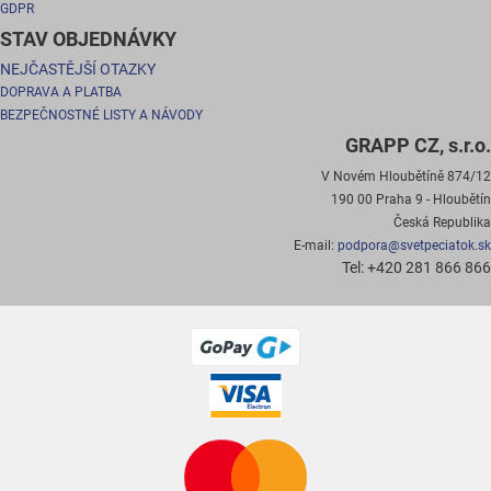
GDPR
STAV OBJEDNÁVKY
NEJČASTĚJŠÍ OTAZKY
DOPRAVA A PLATBA
BEZPEČNOSTNÉ LISTY A NÁVODY
GRAPP CZ, s.r.o.
V Novém Hloubětíně 874/12
190 00 Praha 9 - Hloubětín
Česká Republika
E-mail:
podpora@svetpeciatok.sk
Tel: +420 281 866 866