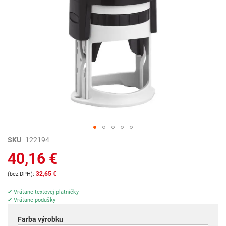
Preskočiť
SKU
122194
na
40,16 €
začiatok
galérie
32,65 €
obrázkov
✔ Vrátane textovej platničky
✔ Vrátane podušky
Farba výrobku