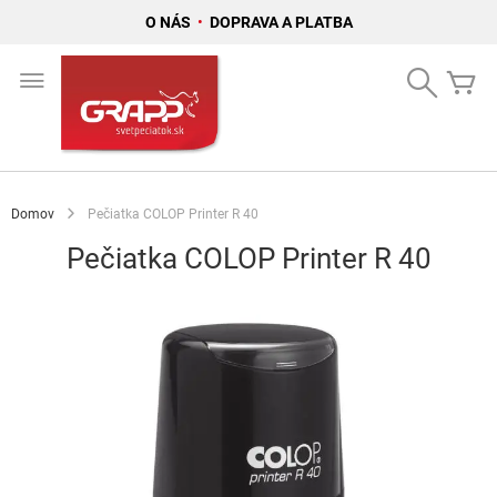
O NÁS
•
DOPRAVA A PLATBA
Skip
to
Search
Mô
Content
Domov
Pečiatka COLOP Printer R 40
Pečiatka COLOP Printer R 40
Preskočiť
na
koniec
galérie
obrázkov