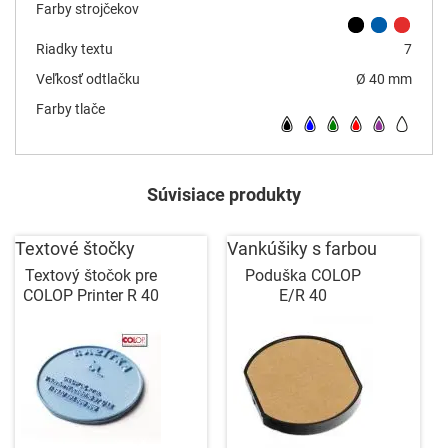
Farby strojčekov
Riadky textu
7
Veľkosť odtlačku
Ø 40 mm
Farby tlače
Súvisiace produkty
Textové štočky
Vankúšiky s farbou
Textový štočok pre
Poduška COLOP
COLOP Printer R 40
E/R 40