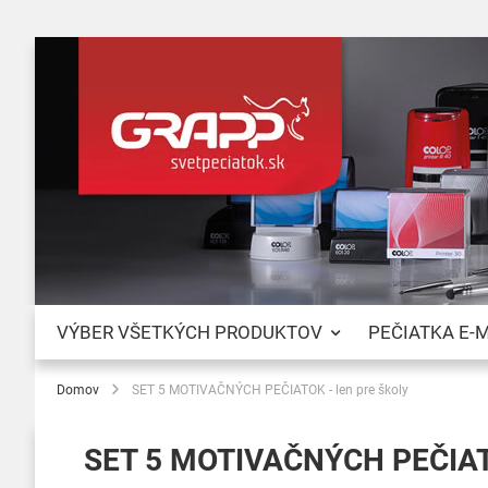
VÝBER VŠETKÝCH PRODUKTOV
PEČIATKA E-
Domov
SET 5 MOTIVAČNÝCH PEČIATOK - len pre školy
SET 5 MOTIVAČNÝCH PEČIATOK