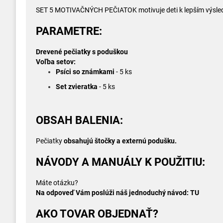
SET 5 MOTIVAČNÝCH PEČIATOK motivuje deti k lepším výsl
PARAMETRE:
Drevené pečiatky s poduškou
Voľba setov:
Psíci so známkami
- 5 ks
Set zvieratka
- 5 ks
OBSAH BALENIA:
Pečiatky
obsahujú štočky a externú podušku.
NÁVODY A MANUÁLY K POUŽITIU:
Máte otázku?
Na odpoveď Vám poslúži náš jednoduchý návod:
TU
AKO TOVAR OBJEDNAŤ?