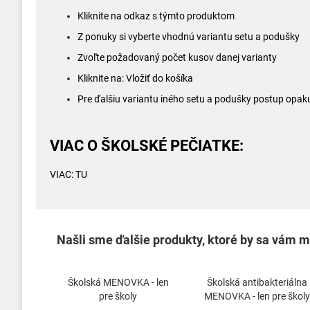
Kliknite na odkaz s týmto produktom
Z ponuky si vyberte vhodnú variantu setu a podušky
Zvoľte požadovaný počet kusov danej varianty
Kliknite na: Vložiť do košíka
Pre ďalšiu variantu iného setu a podušky postup opaku
VIAC O ŠKOLSKÉ PEČIATKE:
VIAC:
TU
Našli sme ďalšie produkty, ktoré by sa vám mo
Školská MENOVKA - len
Školská antibakteriálna
pre školy
MENOVKA - len pre školy