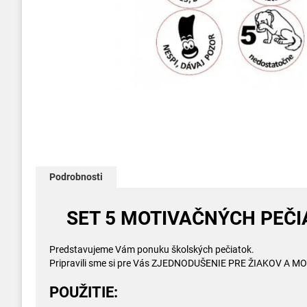
Preskočiť
na
začiatok
galérie
obrázkov
Podrobnosti
SET 5 MOTIVAČNÝCH PEČIAT
Predstavujeme Vám ponuku školských pečiatok.
Pripravili sme si pre Vás ZJEDNODUŠENIE PRE ŽIAKOV A 
POUŽITIE: