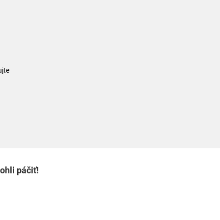
jte
hli páčiť!