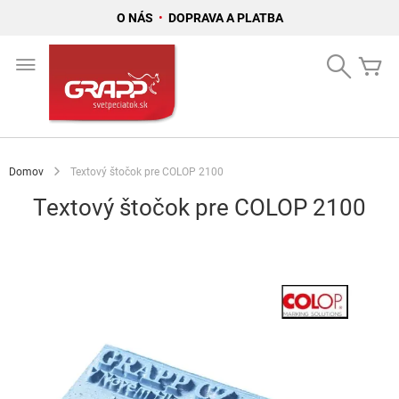
O NÁS
•
DOPRAVA A PLATBA
Skip
to
Search
Mô
Content
Domov
Textový štočok pre COLOP 2100
Textový štočok pre COLOP 2100
Preskočiť
na
koniec
galérie
obrázkov