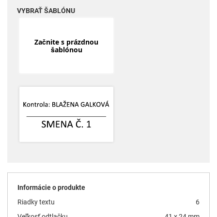
VYBRAŤ ŠABLÓNU
Začnite s prázdnou
šablónou
Informácie o produkte
Riadky textu
6
Veľkosť odtlačku
41 x 24 mm