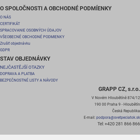
O SPOLOČNOSTI A OBCHODNÉ PODMÍENKY
O NÁS
CERTIFIKÁT
SPRACOVANIE OSOBNÝCH ÚDAJOV
VŠEOBECNÉ OBCHODNÉ PODMIENKY
Zrušiť objednávku
GDPR
STAV OBJEDNÁVKY
NEJČASTĚJŠÍ OTAZKY
DOPRAVA A PLATBA
BEZPEČNOSTNÉ LISTY A NÁVODY
GRAPP CZ, s.r.o.
V Novém Hloubětíně 874/12
190 00 Praha 9 - Hloubětín
Česká Republika
E-mail:
podpora@svetpeciatok.sk
Tel: +420 281 866 866