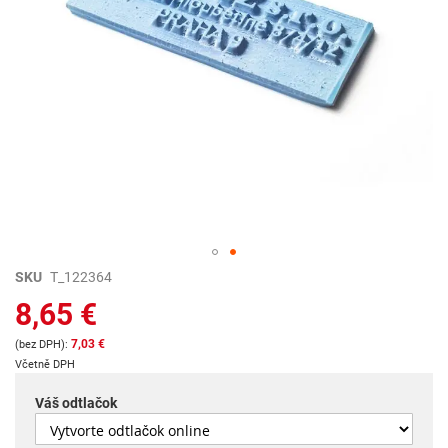
Preskočiť
SKU
T_122364
na
8,65 €
začiatok
galérie
7,03 €
obrázkov
Včetně DPH
Váš odtlačok