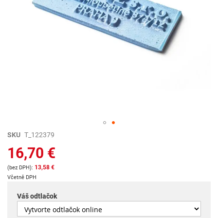
Preskočiť
SKU
T_122379
na
16,70 €
začiatok
galérie
13,58 €
obrázkov
Včetně DPH
Váš odtlačok