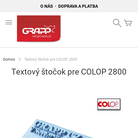
O NÁS
•
DOPRAVA A PLATBA
Skip
to
Search
Mô
Content
Domov
Textový štočok pre COLOP 2800
Textový štočok pre COLOP 2800
Preskočiť
na
koniec
galérie
obrázkov