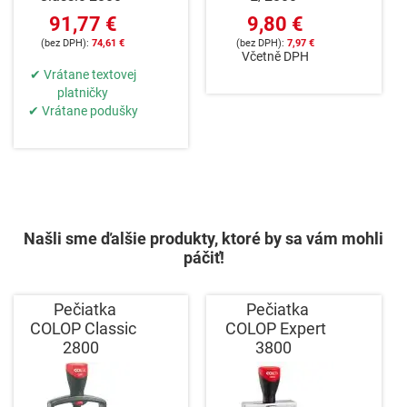
91,77 €
9,80 €
74,61 €
7,97 €
Včetně DPH
✔ Vrátane textovej
platničky
✔ Vrátane podušky
Našli sme ďalšie produkty, ktoré by sa vám mohli
páčiť!
Pečiatka
Pečiatka
COLOP Classic
COLOP Expert
2800
3800