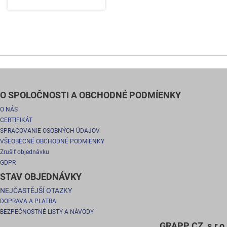
O SPOLOČNOSTI A OBCHODNÉ PODMÍENKY
O NÁS
CERTIFIKÁT
SPRACOVANIE OSOBNÝCH ÚDAJOV
VŠEOBECNÉ OBCHODNÉ PODMIENKY
Zrušiť objednávku
GDPR
STAV OBJEDNÁVKY
NEJČASTĚJŠÍ OTAZKY
DOPRAVA A PLATBA
BEZPEČNOSTNÉ LISTY A NÁVODY
GRAPP CZ, s.r.o.