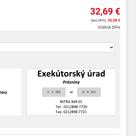
32,69 €
26,58 €
Včetně DPH
ónou