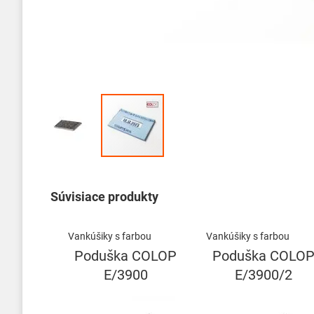
Preskočiť
na
začiatok
Súvisiace produkty
galérie
obrázkov
Vankúšiky s farbou
Vankúšiky s farbou
Poduška COLOP
Poduška COLO
E/3900
E/3900/2