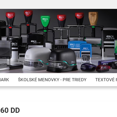
Skip
to
Content
MARK
ŠKOLSKÉ MENOVKY - PRE TRIEDY
TEXTOVÉ 
960 DD