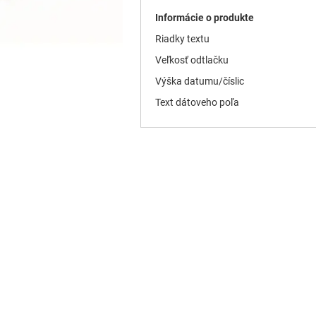
Informácie o produkte
Riadky textu
Veľkosť odtlačku
Výška datumu/číslic
Text dátoveho poľa
P