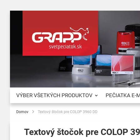
VÝBER VŠETKÝCH PRODUKTOV
PEČIATKA E-
Domov
Textový štočok pre COLOP 3960 DD
Textový štočok pre COLOP 3