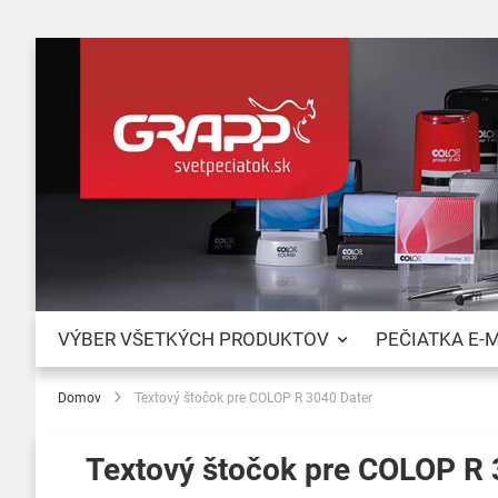
VÝBER VŠETKÝCH PRODUKTOV
PEČIATKA E-
Domov
Textový štočok pre COLOP R 3040 Dater
Textový štočok pre COLOP R 