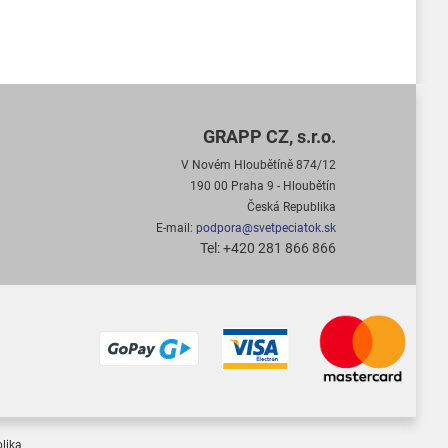
GRAPP CZ, s.r.o.
V Novém Hloubětíně 874/12
190 00 Praha 9 - Hloubětín
Česká Republika
E-mail:
podpora@svetpeciatok.sk
Tel: +420 281 866 866
lika