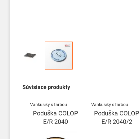
Preskočiť
na
začiatok
Súvisiace produkty
galérie
obrázkov
Vankúšiky s farbou
Vankúšiky s farbou
Poduška COLOP
Poduška COLO
E/R 2040
E/R 2040/2