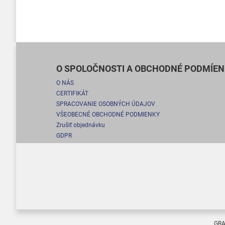
O SPOLOČNOSTI A OBCHODNÉ PODMÍEN
O NÁS
CERTIFIKÁT
SPRACOVANIE OSOBNÝCH ÚDAJOV
VŠEOBECNÉ OBCHODNÉ PODMIENKY
Zrušiť objednávku
GDPR
GRA