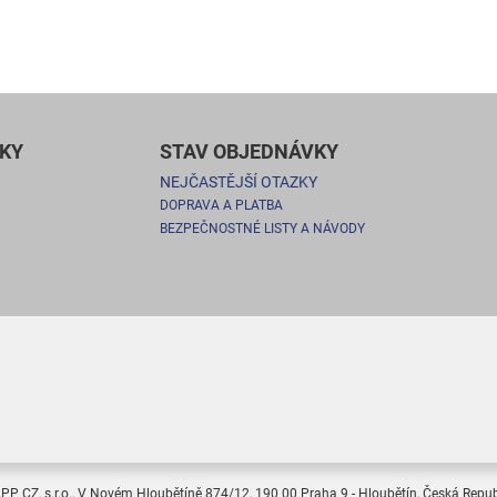
KY
STAV OBJEDNÁVKY
NEJČASTĚJŠÍ OTAZKY
DOPRAVA A PLATBA
BEZPEČNOSTNÉ LISTY A NÁVODY
PP CZ, s.r.o., V Novém Hloubětíně 874/12, 190 00 Praha 9 - Hloubětín, Česká Repub