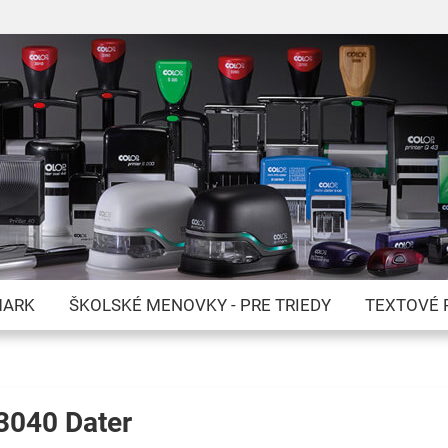
Skip
to
Content
MARK
ŠKOLSKÉ MENOVKY - PRE TRIEDY
TEXTOVÉ 
3040 Dater