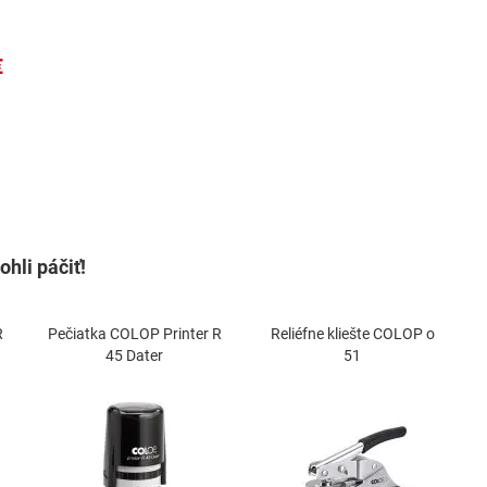
€
hli páčiť!
R
Pečiatka COLOP Printer R
Reliéfne kliešte COLOP o
45 Dater
51