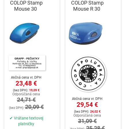
COLOP Stamp
COLOP Stamp
Mouse 30
Mouse R 30
Akčná cena vr. DPH
23,48 €
19,09 €
Odporúčaná cena
24,71 €
Akčná cena vr. DPH
29,54 €
20,09 €
24,02 €
Odporúčaná cena
✔ Vrátane textovej
31,09 €
platničky
25,28 €