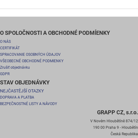
O SPOLOČNOSTI A OBCHODNÉ PODMÍENKY
O NÁS
CERTIFIKÁT
SPRACOVANIE OSOBNÝCH ÚDAJOV
VŠEOBECNÉ OBCHODNÉ PODMIENKY
Zrušiť objednávku
GDPR
STAV OBJEDNÁVKY
NEJČASTĚJŠÍ OTAZKY
DOPRAVA A PLATBA
BEZPEČNOSTNÉ LISTY A NÁVODY
GRAPP CZ, s.r.o.
V Novém Hloubětíně 874/12
190 00 Praha 9 - Hloubětín
Česká Republika