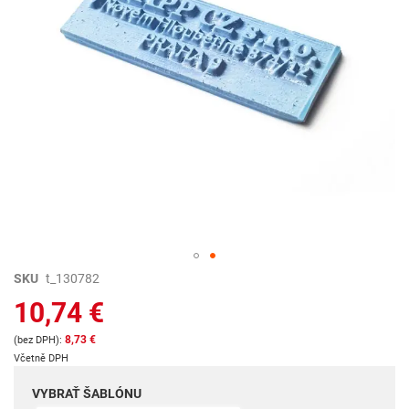
Preskočiť
SKU
t_130782
na
10,74 €
začiatok
galérie
8,73 €
obrázkov
Včetně DPH
VYBRAŤ ŠABLÓNU