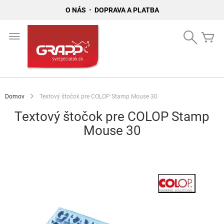
O NÁS
•
DOPRAVA A PLATBA
Skip
to
Search
Mô
Content
Domov
Textový štočok pre COLOP Stamp Mouse 30
Textový štočok pre COLOP Stamp
Mouse 30
Preskočiť
na
koniec
galérie
obrázkov