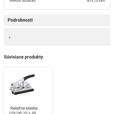
Veľkosť odtlačku
50 x 25 mm
Podrobnosti
*
Súvisiace produkty
Reliéfne kliešte
COLOP 25 x 50