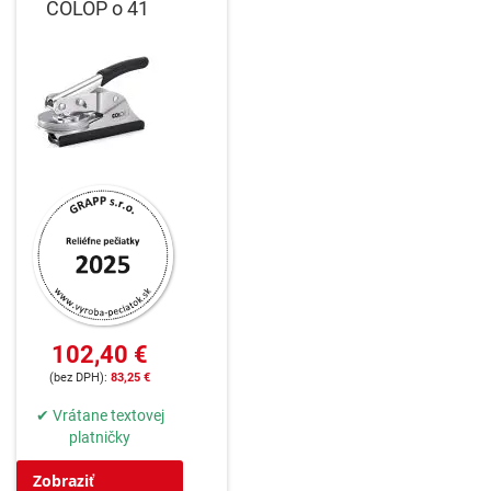
COLOP o 41
102,40 €
83,25 €
✔ Vrátane textovej
platničky
Zobraziť