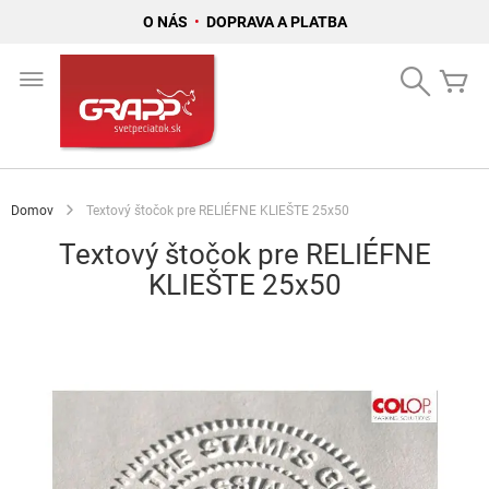
O NÁS
•
DOPRAVA A PLATBA
Skip
to
Search
Mô
Content
Domov
Textový štočok pre RELIÉFNE KLIEŠTE 25x50
Textový štočok pre RELIÉFNE
KLIEŠTE 25x50
Preskočiť
na
koniec
galérie
obrázkov