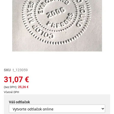
Preskočiť
SKU
t_123059
na
31,07 €
začiatok
galérie
25,26 €
obrázkov
Včetně DPH
Váš odtlačok