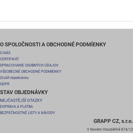
O SPOLOČNOSTI A OBCHODNÉ PODMÍENKY
O NÁS
CERTIFIKÁT
SPRACOVANIE OSOBNÝCH ÚDAJOV
VŠEOBECNÉ OBCHODNÉ PODMIENKY
Zrušiť objednávku
GDPR
STAV OBJEDNÁVKY
NEJČASTĚJŠÍ OTAZKY
DOPRAVA A PLATBA
BEZPEČNOSTNÉ LISTY A NÁVODY
GRAPP CZ, s.r.o.
V Novém Hloubětíně 874/12