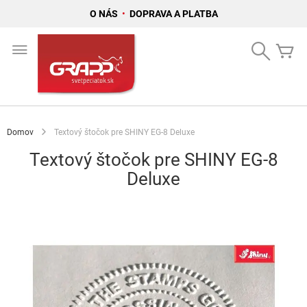
O NÁS
•
DOPRAVA A PLATBA
Skip
to
Search
Mô
Content
Domov
Textový štočok pre SHINY EG-8 Deluxe
Textový štočok pre SHINY EG-8
Deluxe
Preskočiť
na
koniec
galérie
obrázkov