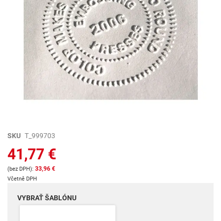
Preskočiť
SKU
T_999703
na
41,77 €
začiatok
galérie
33,96 €
obrázkov
Včetně DPH
VYBRAŤ ŠABLÓNU