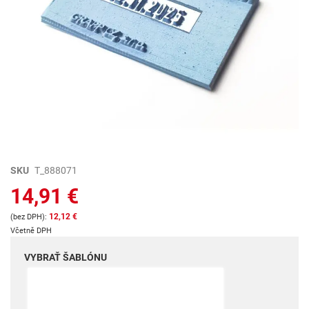
Preskočiť
SKU
T_888071
na
14,91 €
začiatok
galérie
12,12 €
obrázkov
Včetně DPH
VYBRAŤ ŠABLÓNU