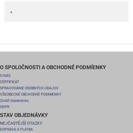
*
O SPOLOČNOSTI A OBCHODNÉ PODMÍENKY
O NÁS
CERTIFIKÁT
SPRACOVANIE OSOBNÝCH ÚDAJOV
VŠEOBECNÉ OBCHODNÉ PODMIENKY
Zrušiť objednávku
GDPR
STAV OBJEDNÁVKY
NEJČASTĚJŠÍ OTAZKY
DOPRAVA A PLATBA