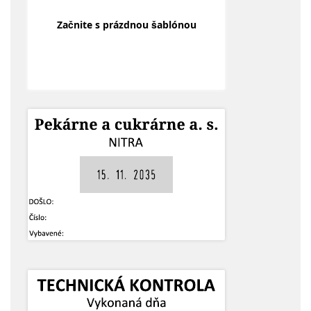
Začnite s prázdnou šablónou