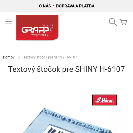
O NÁS
•
DOPRAVA A PLATBA
Skip
to
Search
Mô
Content
Domov
Textový štočok pre SHINY H-6107
Textový štočok pre SHINY H-6107
Preskočiť
na
koniec
galérie
obrázkov