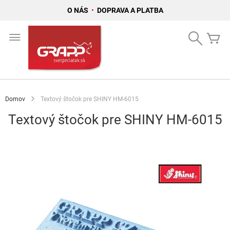
O NÁS
•
DOPRAVA A PLATBA
Skip
to
Search
Mô
Content
Domov
Textový štočok pre SHINY HM-6015
Textový štočok pre SHINY HM-6015
Preskočiť
na
koniec
galérie
obrázkov