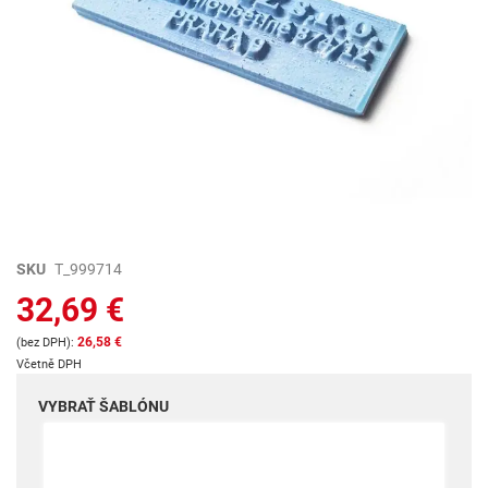
Preskočiť
SKU
T_999714
na
32,69 €
začiatok
galérie
26,58 €
obrázkov
Včetně DPH
VYBRAŤ ŠABLÓNU