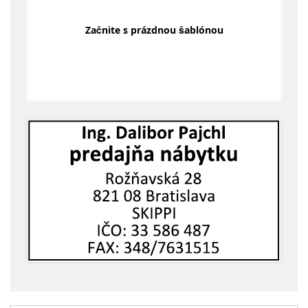
Začnite s prázdnou šablónou