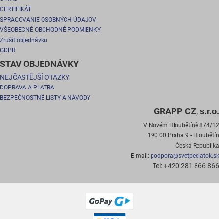
CERTIFIKÁT
SPRACOVANIE OSOBNÝCH ÚDAJOV
VŠEOBECNÉ OBCHODNÉ PODMIENKY
Zrušiť objednávku
GDPR
STAV OBJEDNÁVKY
NEJČASTĚJŠÍ OTAZKY
DOPRAVA A PLATBA
BEZPEČNOSTNÉ LISTY A NÁVODY
GRAPP CZ, s.r.o.
V Novém Hloubětíně 874/12
190 00 Praha 9 - Hloubětín
Česká Republika
E-mail:
podpora@svetpeciatok.sk
Tel: +420 281 866 866